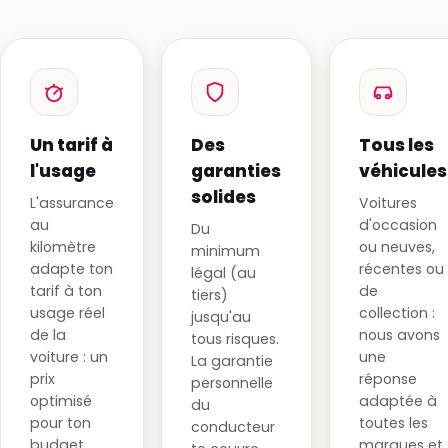
Un tarif à
Des
Tous les
l'usage
garanties
véhicules
solides
L'assurance
Voitures
au
d'occasion
Du
kilomètre
ou neuves,
minimum
adapte ton
récentes ou
légal (au
tarif à ton
de
tiers)
usage réel
collection :
jusqu'au
de la
nous avons
tous risques.
voiture : un
une
La garantie
prix
réponse
personnelle
optimisé
adaptée à
du
pour ton
toutes les
conducteur
budget,
marques et