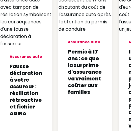
Assurance auto
A
Permis à 17
1
Assurance auto
ans : ce que
la surprime
Fausse
d'assurance
a
déclaration
va vraiment
à votre
coûter aux
assureur :
familles
résiliation
p
rétroactive
p
et fichier
AGIRA