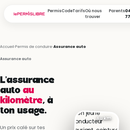
Permis
Code
Tarifs
Où nous
Parents
04
trouver
7
Accueil
›
Permis de conduire
›
Assurance auto
Assurance auto
L'assurance
auto
au
kilomètre
, à
ton usage.
Au km
Un prix calé sur tes