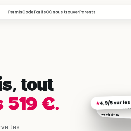
Permis
Code
Tarifs
Où nous trouver
Parents
s, tout
 519 €.
4,9/5 sur les
★
rve tes