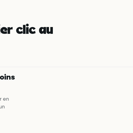
er clic au
soins
r en
un