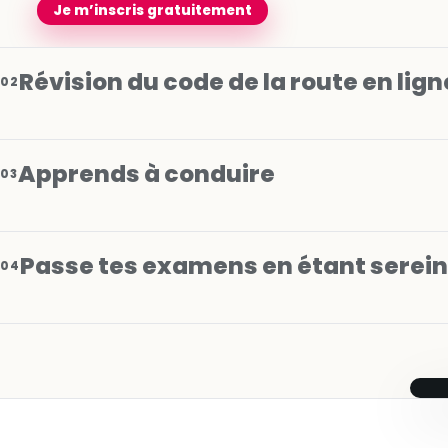
Je m’inscris gratuitement
Révision du code de la route en lign
02
Apprends à conduire
03
Passe tes examens en étant serei
04
Je m’inscris gratuitement
Je m’inscris gratuitement
‹