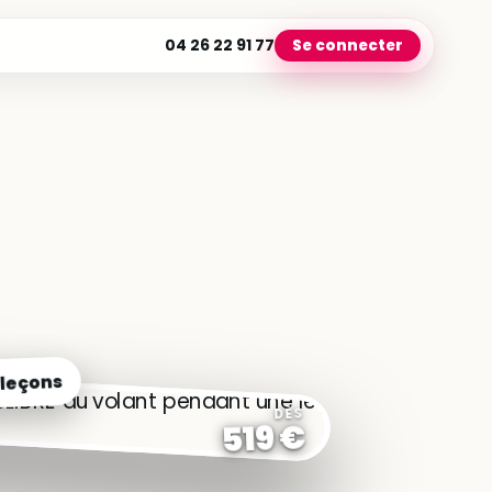
04 26 22 91 77
Se connecter
 leçons
DÈS
519 €