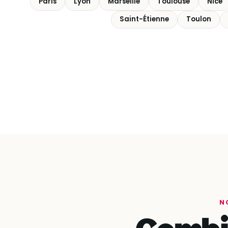
Paris
Lyon
Marseille
Toulouse
Nice
Saint-Étienne
Toulon
N