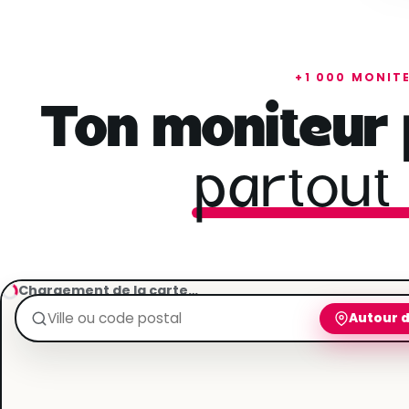
T
Je m’inscris gratuitement
t
j
+1 000 MONIT
Ton moniteur 
partout
Chargement de la carte…
Autour 