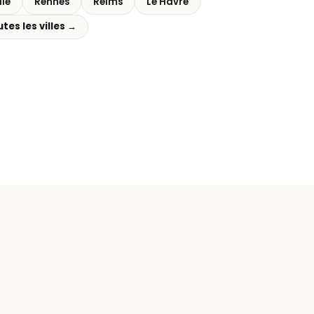
lle
Rennes
Reims
Le Havre
utes les villes →