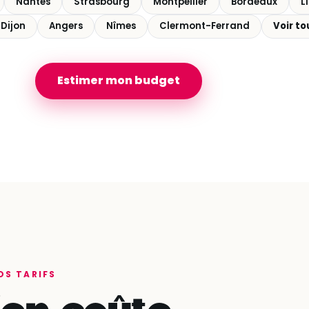
Nantes
Strasbourg
Montpellier
Bordeaux
Li
Dijon
Angers
Nîmes
Clermont-Ferrand
Voir to
Estimer mon budget
OS TARIFS