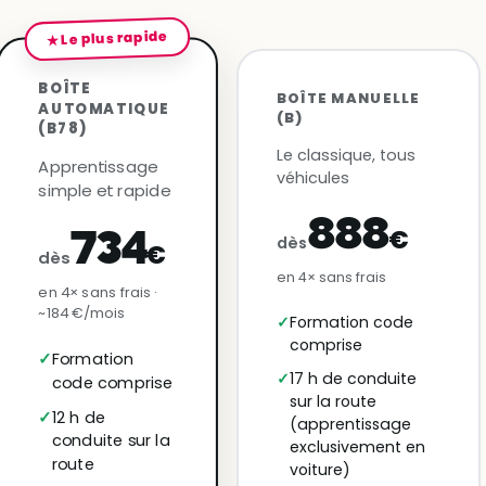
★ Le plus rapide
BOÎTE
BOÎTE MANUELLE
AUTOMATIQUE
(B)
(B78)
Le classique, tous
Apprentissage
véhicules
simple et rapide
888
€
734
dès
€
dès
en 4× sans frais
en 4× sans frais ·
~184 €/mois
Formation code
comprise
Formation
17 h de conduite
code comprise
sur la route
12 h de
(apprentissage
conduite sur la
exclusivement en
route
voiture)