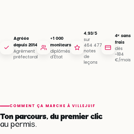
4,93/5
4× sans
Agréée
+1 000
sur
frais
464 477
depuis 2014
moniteurs
dès
notes
Agrément
diplômés
~184
de
préfectoral
d'État
€/mois
leçons
COMMENT ÇA MARCHE À VILLEJUIF
Ton parcours, du premier clic
au permis.