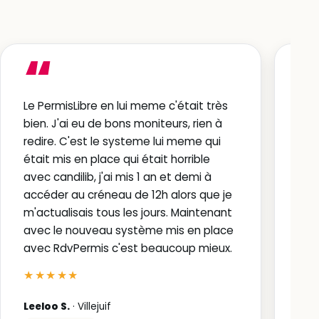
“
Le PermisLibre en lui meme c'était très
Je 
bien. J'ai eu de bons moniteurs, rien à
dom
redire. C'est le systeme lui meme qui
d'e
était mis en place qui était horrible
Pari
avec candilib, j'ai mis 1 an et demi à
★
accéder au créneau de 12h alors que je
m'actualisais tous les jours. Maintenant
Lisa
avec le nouveau système mis en place
Avi
avec RdvPermis c'est beaucoup mieux.
★★★★★
Leeloo S.
· Villejuif