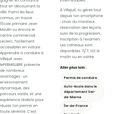
gagner en confiance
interminables.
tout en découvrant la
À Villejuif, tu gères tout
ville. Parmi les lieux
depuis ton smartphone
connus, on trouve
: choix du moniteur,
l'École primaire Jean
réservation des leçons,
Moulin ou encore le
suivi de la progression,
centre commercial
inscription à l'examen.
Leclerc, facilement
Les créneaux sont
accessibles en voiture.
disponibles 7j/7, tôt le
Apprendre à conduire à
matin ou en soirée.
Villejuif avec
lePERMISLIBRE présente
Aller plus loin :
de nombreux
avantages : un
Permis de conduire
environnement
Auto-école dans le
dynamique, des
département Val-
parcours variés, et une
de-Marne
expérience réaliste pour
réussir ton permis en
Île-de-France
toute sérénité. C’est