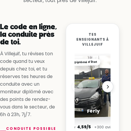
secteur, tout près de Villejuif.
Oui, la voie est libre
Non, la ligne me l’interdit
Oui, en accélérant
Le code en ligne,
la conduite près
TES
ENSEIGNANTS À
de toi.
VILLEJUIF
À Villejuif, tu révises ton
code quand tu veux
Diplômé d'État
depuis chez toi, et tu
réserves tes heures de
conduite avec un
moniteur diplômé avec
des points de rendez-
vous dans le secteur, de
Ferly
6h à 23h, 7j/7.
★
4,59/5
· +300 avis
CONDUITE POSSIBLE