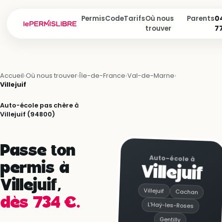
Permis
Code
Tarifs
Où nous
Parents
04
trouver
7
Accueil
›
Où nous trouver
›
Île-de-France
›
Val-de-Marne
›
Villejuif
Auto-école pas chère à
Villejuif (94800)
Passe ton
Auto-école à
permis à
Villejuif
Villejuif,
Villejuif
Cachan
dès 734 €.
L'Haÿ-les-Roses
Gentilly