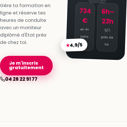
Gère ta formation en
734
6h–
ligne et réserve tes
€
heures de conduite
23h
avec un moniteur
en 4×
7j/7,
diplômé d'État près
sans
près de
de chez toi.
4,9/5
★
frais
toi
Je m'inscris
gratuitement
04 26 22 91 77