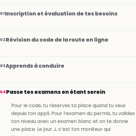
Inscription et évaluation de tes besoins
01
Révision du code de la route en ligne
02
Apprends à conduire
03
Je m’inscris gratuitement
Passe tes examens en étant serein
04
Je m’inscris gratuitement
Pour le code, tu réserves ta place quand tu veux
depuis ton appli. Pour l’examen du permis, tu valides
Je m’inscris gratuitement
ton niveau avec un examen blanc et on te donne
une place. Le jour J, c’est ton moniteur qui