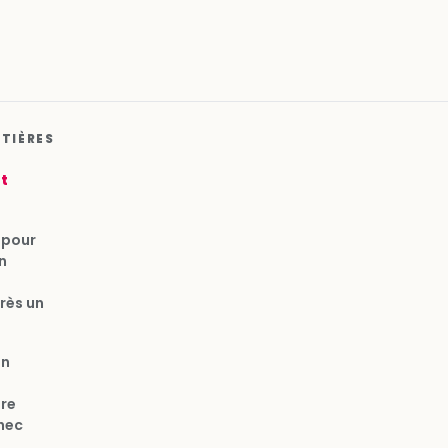
ATIÈRES
ut
 pour
n
rès un
on
bre
hec