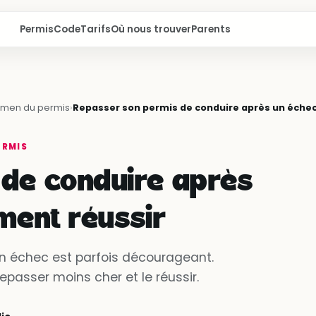
Permis
Code
Tarifs
Où nous trouver
Parents
amen du permis
›
Repasser son permis de conduire après un échec
ERMIS
de conduire après
ment réussir
n échec est parfois décourageant.
repasser moins cher et le réussir.