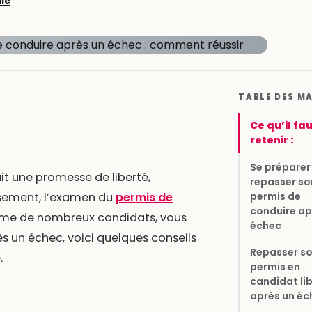
lie
TABLE DES M
Ce qu’il fa
retenir :
Se préparer
it une promesse de liberté,
repasser so
permis de
sement, l’examen du
permis de
conduire ap
omme de nombreux candidats, vous
échec
s un échec, voici quelques conseils
Repasser s
.
permis en
candidat li
après un éc