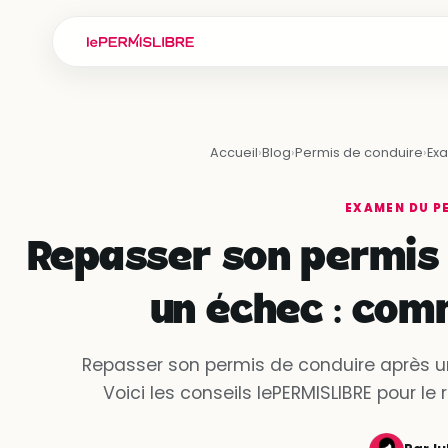
Accueil
›
Blog
›
Permis de conduire
›
Ex
EXAMEN DU P
Repasser son permis 
un échec : com
Repasser son permis de conduire après u
Voici les conseils lePERMISLIBRE pour le 