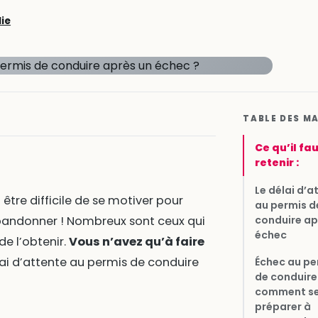
lie
TABLE DES M
Ce qu’il fa
retenir :
Le délai d’a
ut être difficile de se motiver pour
au permis d
conduire ap
bandonner ! Nombreux sont ceux qui
échec
e l’obtenir.
Vous n’avez qu’à faire
élai d’attente au permis de conduire
Échec au pe
de conduire 
comment s
préparer à