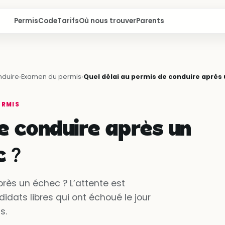
Permis
Code
Tarifs
Où nous trouver
Parents
nduire
›
Examen du permis
›
Quel délai au permis de conduire après 
ERMIS
e conduire après un
 ?
rès un échec ? L’attente est
dats libres qui ont échoué le jour
s.