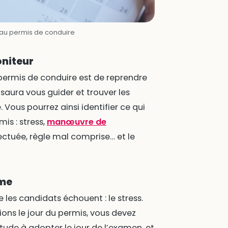
 au permis de conduire
oniteur
permis de conduire est de reprendre
saura vous guider et trouver les
Vous pourrez ainsi identifier ce qui
is : stress,
manœuvre de
ctuée, règle mal comprise… et le
lme
 les candidats échouent : le stress.
ions le jour du permis, vous devez
itude à adopter le jour de l’examen, et