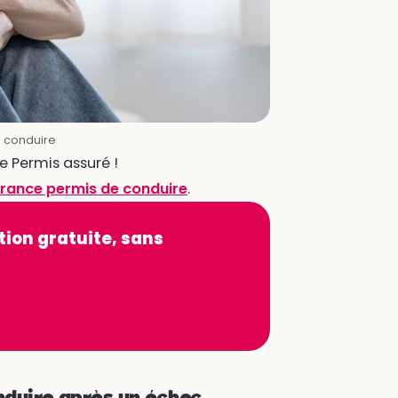
 conduire
e Permis assuré !
surance permis de conduire
.
tion gratuite, sans