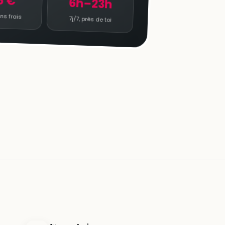
5 €
6h–23h
ns frais
7j/7, près de toi