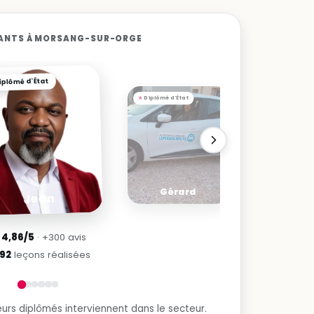
NANTS À MORSANG-SUR-ORGE
iplômé d'État
Diplômé d'État
Diplômé d
Mari
Gérard
Gi
Jean
★
4,86/5
· +300 avis
392
leçons réalisées
urs diplômés interviennent dans le secteur.