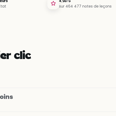
teurs
4,93/5
État
sur 464 477 notes de leçons
er clic
soins