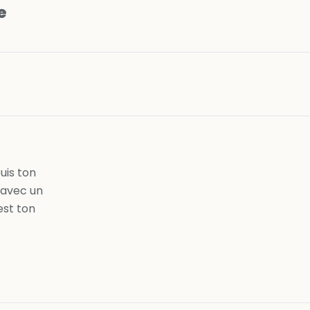
e
n
uis ton
 avec un
est ton