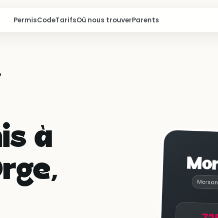
Permis
Code
Tarifs
Où nous trouver
Parents
e
is à
Mor
rge,
Morsan