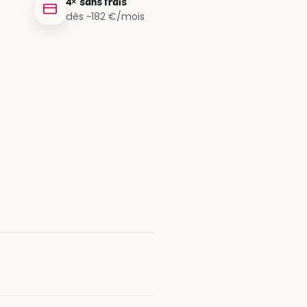
4× sans frais
dès ~182 €/mois