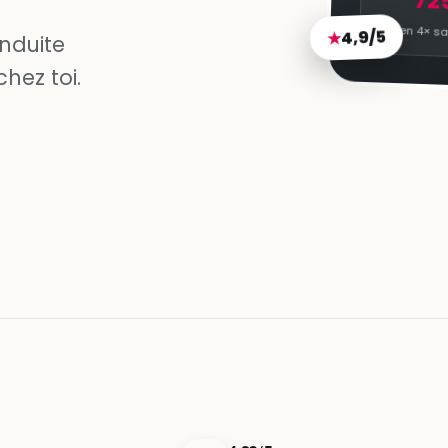
72
4,9/5
en 4× sa
★
onduite
hez toi.