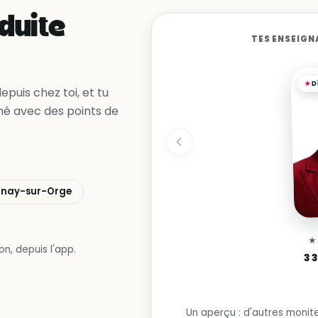
duite
TES ENSEIG
D
puis chez toi, et tu
mé avec des points de
inay-sur-Orge
n, depuis l'app.
3 
Un aperçu : d'autres monite