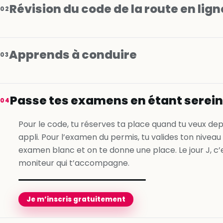
Révision du code de la route en lign
02
Apprends à conduire
03
Je m’inscris gratuitement
Passe tes examens en étant serei
04
Je m’inscris gratuitement
Pour le code, tu réserves ta place quand tu veux dep
appli. Pour l’examen du permis, tu valides ton niveau
Je m’inscris gratuitement
examen blanc et on te donne une place. Le jour J, c’
moniteur qui t’accompagne.
Je m’inscris gratuitement