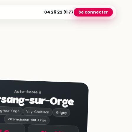
04 26 22 91 77
Se connecter
Auto-école à
sang-sur-Orge
g-sur-Orge
Viry-Châtillon
Grigny
Villemoisson-sur-Orge