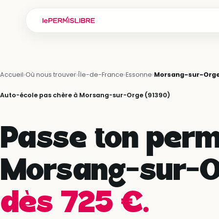
Accueil
›
Où nous trouver
›
Île-de-France
›
Essonne
›
Morsang-sur-Org
Auto-école pas chère à Morsang-sur-Orge (91390)
Passe ton perm
Morsang-sur-O
dès 725 €.