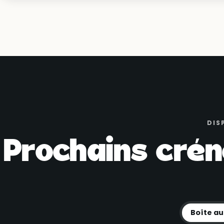
DIS
Prochains crén
Boîte au