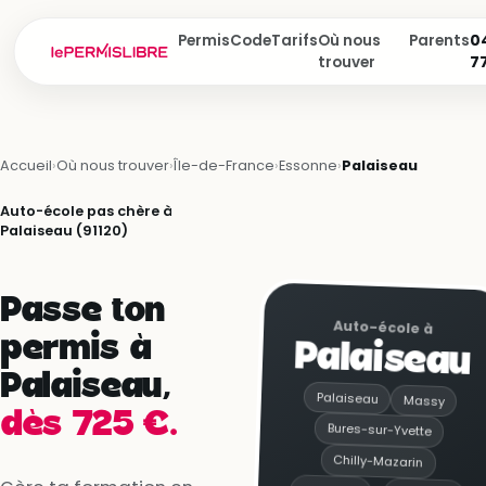
Permis
Code
Tarifs
Où nous
Parents
04
trouver
7
Accueil
›
Où nous trouver
›
Île-de-France
›
Essonne
›
Palaiseau
Auto-école pas chère à
Palaiseau (91120)
Passe ton
Auto-école à
permis à
Palaiseau
Palaiseau,
Palaiseau
Massy
dès 725 €.
Bures-sur-Yvette
Chilly-Mazarin