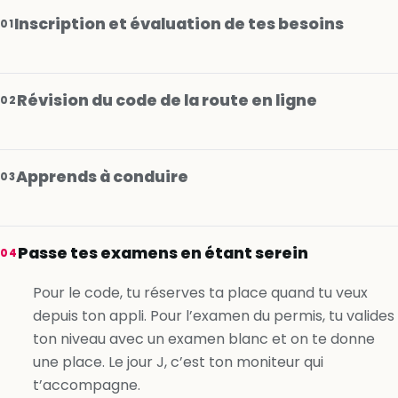
Inscription et évaluation de tes besoins
01
Révision du code de la route en ligne
02
Apprends à conduire
03
Je m’inscris gratuitement
Passe tes examens en étant serein
04
Je m’inscris gratuitement
Pour le code, tu réserves ta place quand tu veux
depuis ton appli. Pour l’examen du permis, tu valides
Je m’inscris gratuitement
ton niveau avec un examen blanc et on te donne
une place. Le jour J, c’est ton moniteur qui
t’accompagne.