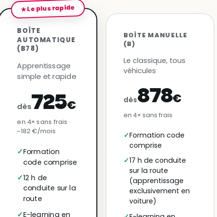
★ Le plus rapide
BOÎTE
BOÎTE MANUELLE
AUTOMATIQUE
(B)
(B78)
Le classique, tous
Apprentissage
véhicules
simple et rapide
878
€
725
dès
€
dès
en 4× sans frais
en 4× sans frais ·
~182 €/mois
Formation code
comprise
Formation
17 h de conduite
code comprise
sur la route
12 h de
(apprentissage
conduite sur la
exclusivement en
route
voiture)
E-learning en
E-learning en