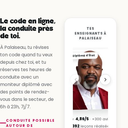
Non, la ligne me l’interdit
Oui, en accélérant
Le code en ligne,
la conduite près
TES
ENSEIGNANTS À
de toi.
PALAISEAU
À Palaiseau, tu révises
ton code quand tu veux
Diplômé d'État
depuis chez toi, et tu
réserves tes heures de
conduite avec un
moniteur diplômé avec
des points de rendez-
vous dans le secteur, de
Jean
6h à 23h, 7j/7.
★
4,86/5
· +300 avis
CONDUITE POSSIBLE
AUTOUR DE
3 392
leçons réalisées