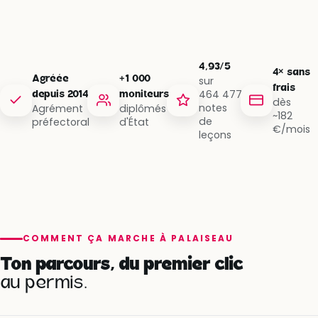
4,93/5
4× sans
Agréée
+1 000
sur
frais
464 477
depuis 2014
moniteurs
dès
notes
Agrément
diplômés
~182
de
préfectoral
d'État
€/mois
leçons
COMMENT ÇA MARCHE À PALAISEAU
Ton parcours, du premier clic
au permis.