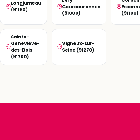
Longjumeau
Courcouronnes
Essonn
(91160)
(91000)
(91100)
Sainte-
Geneviève-
Vigneux-sur-
des-Bois
Seine (91270)
(91700)