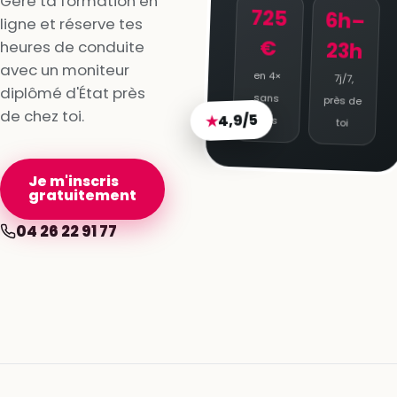
Gère ta formation en
725
6h–
ligne et réserve tes
€
heures de conduite
23h
avec un moniteur
en 4×
7j/7,
diplômé d'État près
sans
près de
de chez toi.
4,9/5
★
frais
toi
Je m'inscris
gratuitement
04 26 22 91 77