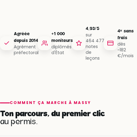
4,93/5
4× sans
Agréée
+1 000
sur
frais
464 477
depuis 2014
moniteurs
dès
notes
Agrément
diplômés
~182
de
préfectoral
d'État
€/mois
leçons
COMMENT ÇA MARCHE À MASSY
Ton parcours, du premier clic
au permis.