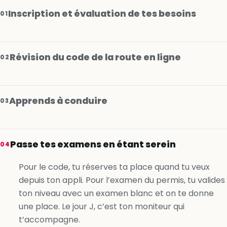
Inscription et évaluation de tes besoins
01
Révision du code de la route en ligne
02
Apprends à conduire
03
Je m’inscris gratuitement
Passe tes examens en étant serein
04
Je m’inscris gratuitement
Pour le code, tu réserves ta place quand tu veux
depuis ton appli. Pour l’examen du permis, tu valides
Je m’inscris gratuitement
ton niveau avec un examen blanc et on te donne
une place. Le jour J, c’est ton moniteur qui
t’accompagne.