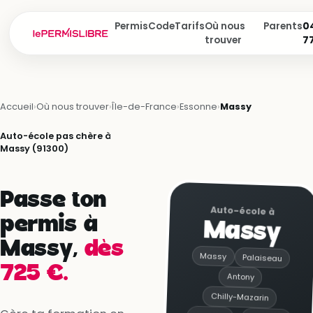
Permis
Code
Tarifs
Où nous
Parents
04
trouver
7
Accueil
›
Où nous trouver
›
Île-de-France
›
Essonne
›
Massy
Auto-école pas chère à
Massy (91300)
Passe ton
Auto-école à
permis à
Massy
Massy,
dès
Massy
Palaiseau
725 €.
Antony
Chilly-Mazarin