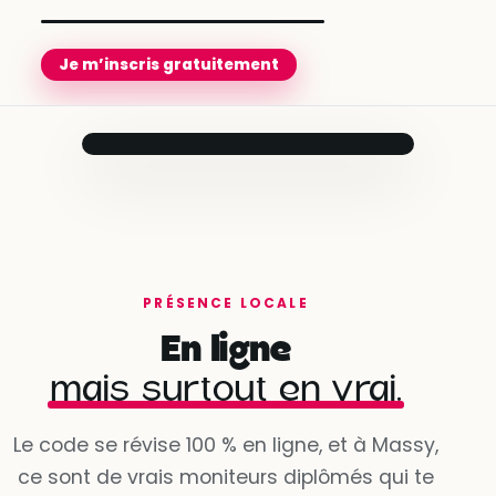
Je m’inscris gratuitement
Prêt pour le
jour J
Ton moniteur
t’accompagne
jusqu’au bout.
Compte créé
✓
en quelques minutes
PRÉSENCE LOCALE
Besoins évalués
✓
En ligne
avec ton conseiller
mais surtout en vrai.
Programme personnalisé
Gérard
· Massy
✓
prêt à démarrer
★ 4,95 · 3 192 leçons réalisées
Dispo dès demain à 9h
Le code se révise 100 % en ligne, et à Massy,
ce sont de vrais moniteurs diplômés qui te
Oui, la voie est libre