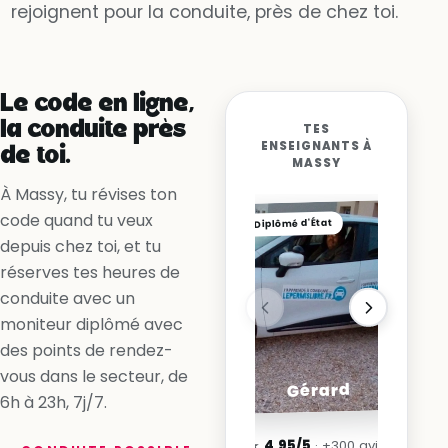
rejoignent pour la conduite, près de chez toi.
Non, la ligne me l’interdit
Oui, en accélérant
Le code en ligne,
la conduite près
TES
ENSEIGNANTS À
de toi.
MASSY
À Massy, tu révises ton
code quand tu veux
Diplômé d'État
depuis chez toi, et tu
réserves tes heures de
conduite avec un
moniteur diplômé avec
des points de rendez-
vous dans le secteur, de
Gérard
6h à 23h, 7j/7.
★
4,95/5
· +300 avis