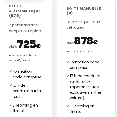
BOÎTE
BOÎTE MANUELLE
AUTOMATIQUE
(B)
(B78)
Le classique, tous
Apprentissage
véhicules
simple et rapide
878
€
725
dès
€
dès
en 4× sans frais
en 4× sans frais ·
~182 €/mois
Formation code
comprise
Formation
17 h de conduite
code comprise
sur la route
12 h de
(apprentissage
conduite sur la
exclusivement en
route
voiture)
E-learning en
E-learning en
illimité
illimité