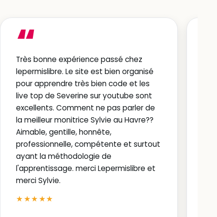
“
Très bonne expérience passé chez
Vrai
lepermislibre. Le site est bien organisé
et 
pour apprendre très bien code et les
les
live top de Severine sur youtube sont
que
excellents. Comment ne pas parler de
de c
la meilleur monitrice Sylvie au Havre??
rés
Aimable, gentille, honnête,
fait
professionnelle, compétente et surtout
à r
ayant la méthodologie de
★
l'apprentissage. merci Lepermislibre et
merci Sylvie.
Thi
★★★★★
Av