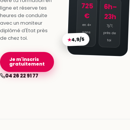
Gère ta formation en
725
6h–
ligne et réserve tes
€
heures de conduite
23h
avec un moniteur
en 4×
7j/7,
diplômé d'État près
sans
près de
de chez toi.
4,9/5
★
frais
toi
Je m'inscris
gratuitement
04 26 22 91 77