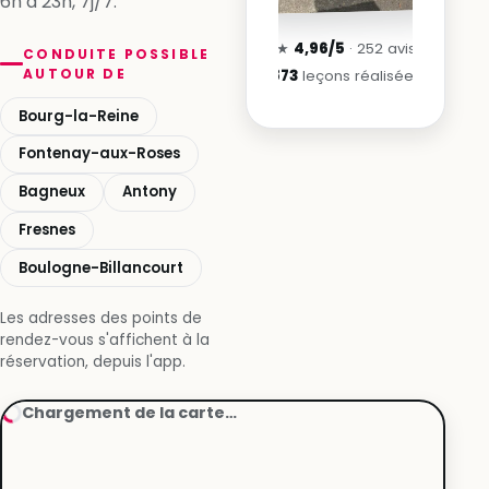
6h à 23h, 7j/7.
★
4,96/5
· 252 avis
CONDUITE POSSIBLE
AUTOUR DE
873
leçons réalisées
Bourg-la-Reine
Fontenay-aux-Roses
Bagneux
Antony
Fresnes
Boulogne-Billancourt
Les adresses des points de
rendez-vous s'affichent à la
réservation, depuis l'app.
Chargement de la carte…