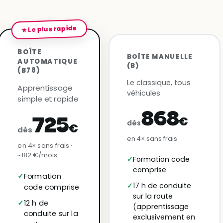
★ Le plus rapide
BOÎTE
BOÎTE MANUELLE
AUTOMATIQUE
(B)
(B78)
Le classique, tous
Apprentissage
véhicules
simple et rapide
868
€
725
dès
€
dès
en 4× sans frais
en 4× sans frais ·
~182 €/mois
Formation code
comprise
Formation
17 h de conduite
code comprise
sur la route
12 h de
(apprentissage
conduite sur la
exclusivement en