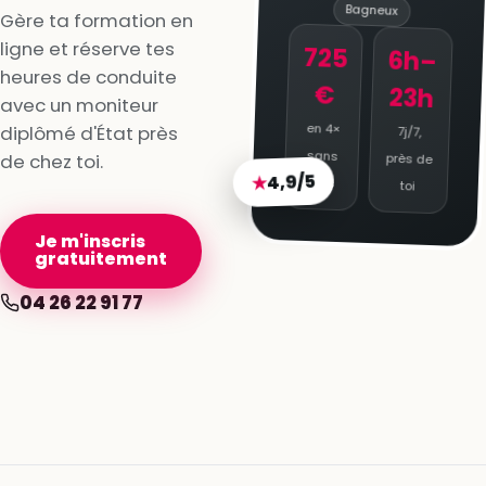
Bagneux
Gère ta formation en
ligne et réserve tes
725
6h–
heures de conduite
€
23h
avec un moniteur
en 4×
diplômé d'État près
7j/7,
sans
de chez toi.
près de
4,9/5
★
frais
toi
Je m'inscris
gratuitement
04 26 22 91 77