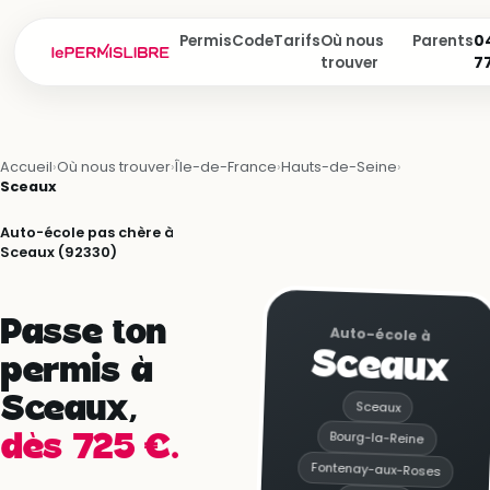
Permis
Code
Tarifs
Où nous
Parents
04
trouver
7
Accueil
›
Où nous trouver
›
Île-de-France
›
Hauts-de-Seine
›
Sceaux
Auto-école pas chère à
Sceaux (92330)
Passe ton
Auto-école à
Sceaux
permis à
Sceaux,
Sceaux
Bourg-la-Reine
dès 725 €.
Fontenay-aux-Roses