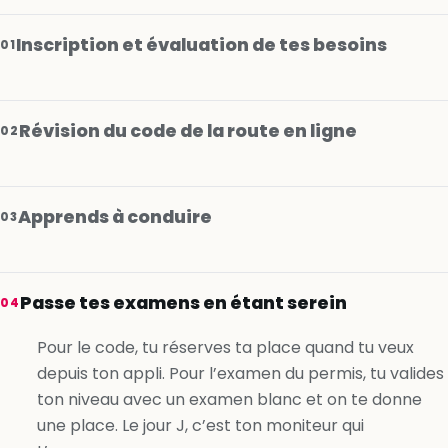
Inscription et évaluation de tes besoins
01
Révision du code de la route en ligne
02
Apprends à conduire
03
Je m’inscris gratuitement
Passe tes examens en étant serein
04
Je m’inscris gratuitement
Pour le code, tu réserves ta place quand tu veux
depuis ton appli. Pour l’examen du permis, tu valides
Je m’inscris gratuitement
ton niveau avec un examen blanc et on te donne
une place. Le jour J, c’est ton moniteur qui