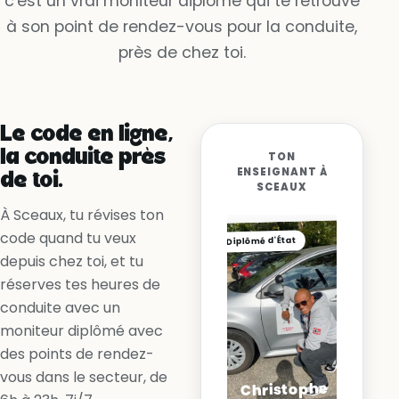
c'est un vrai moniteur diplômé qui te retrouve
Oui, la voie est libre
à son point de rendez-vous pour la conduite,
Non, la ligne me l’interdit
près de chez toi.
Oui, en accélérant
Le code en ligne,
la conduite près
TON
ENSEIGNANT À
de toi.
SCEAUX
À Sceaux, tu révises ton
code quand tu veux
Diplômé d'État
depuis chez toi, et tu
réserves tes heures de
conduite avec un
moniteur diplômé avec
des points de rendez-
vous dans le secteur, de
Christophe