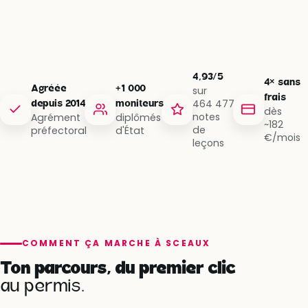
4,93/5
4× sans
Agréée
+1 000
sur
frais
464 477
depuis 2014
moniteurs
dès
notes
Agrément
diplômés
~182
de
préfectoral
d'État
€/mois
leçons
COMMENT ÇA MARCHE À SCEAUX
Ton parcours, du premier clic
au permis.