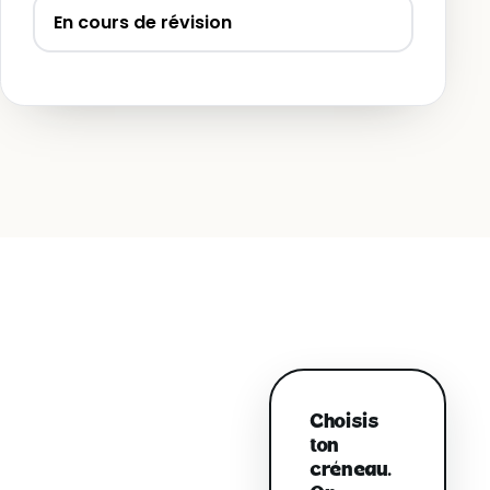
En cours de révision
Choisis
ton
créneau.