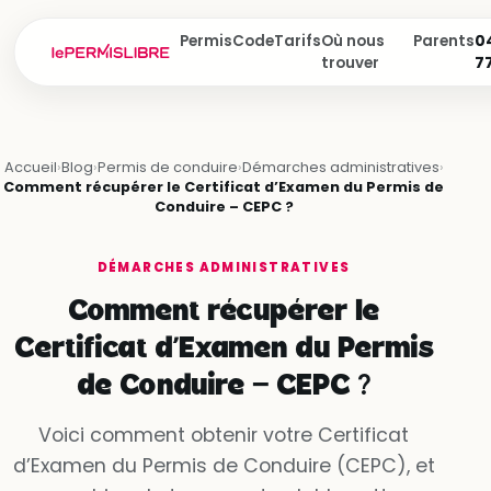
Permis
Code
Tarifs
Où nous
Parents
04
trouver
7
Accueil
›
Blog
›
Permis de conduire
›
Démarches administratives
›
Comment récupérer le Certificat d’Examen du Permis de
Conduire – CEPC ?
DÉMARCHES ADMINISTRATIVES
Comment récupérer le
Certificat d’Examen du Permis
de Conduire – CEPC ?
Voici comment obtenir votre Certificat
d’Examen du Permis de Conduire (CEPC), et