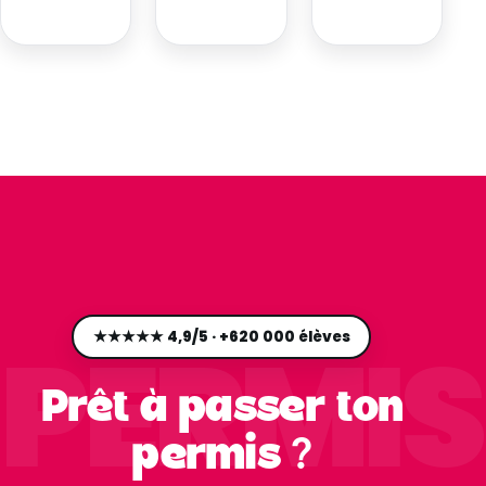
→
→
PERMIS
★★★★★ 4,9/5 · +620 000 élèves
Prêt à passer ton
permis ?