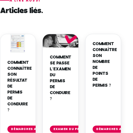
À LIRE AUSSI
Articles liés.
COMMENT
CONNAÎTRE
SON
COMMENT
NOMBRE
COMMENT
SE PASSE
DE
CONNAÎTRE
L’EXAMEN
POINTS
SON
DU
DE
RÉSULTAT
PERMIS
PERMIS ?
DE
DE
PERMIS
CONDUIRE
DE
?
CONDUIRE
?
Lire
Lire
l'article
l'article
DÉMARCHES ADMINISTRATIVES
EXAMEN DU PERMIS
DÉMARCHES ADMINI