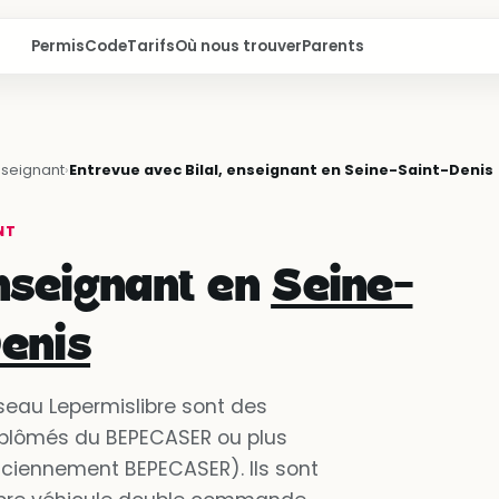
Permis
Code
Tarifs
Où nous trouver
Parents
nseignant
›
Entrevue avec Bilal, enseignant en Seine-Saint-Denis
NT
enseignant en
Seine-
enis
seau Lepermislibre sont des
iplômés du BEPECASER ou plus
ciennement BEPECASER). Ils sont