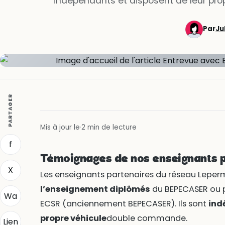
indépendants et disposent de leur pr
Par
Ju
PARTAGER
Mis à jour le
·
2 min de lecture
f
Témoignages de nos enseignants p
X
Les enseignants partenaires du réseau Leperm
l’enseignement diplômés
du BEPECASER ou p
Wa
ECSR (anciennement BEPECASER). Ils sont
ind
propre véhicule
double commande.
Lien