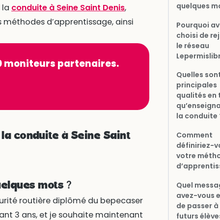
quelques mo
 la
conduite à Seine Saint Denis
,
es méthodes d’apprentissage, ainsi
Pourquoi av
choisi de re
le réseau
Lepermislibr
00 moniteurs partenaires.
Quelles son
principales
qualités en 
qu’enseigna
la conduite 
Comment
 la conduite à Seine Saint
définiriez-
votre méth
d’apprentis
elques mots ?
Quel messa
avez-vous e
curité routière diplômé du bepecaser
de passer à
dant 3 ans, et je souhaite maintenant
futurs élève