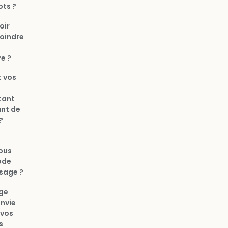
ts ?
oir
joindre
e ?
t vos
tant
nt de
?
vous
ode
sage ?
ge
nvie
 vos
s