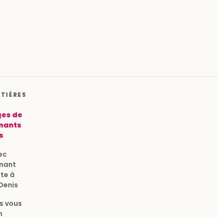
ATIÈRES
es de
nants
s
ec
gnant
ite à
Denis
s vous
n