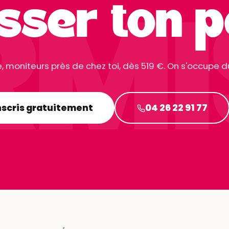
RMI
sser ton p
, moniteurs près de chez toi, dès 519 €. On s'occupe du
nscris gratuitement
04 26 22 91 77