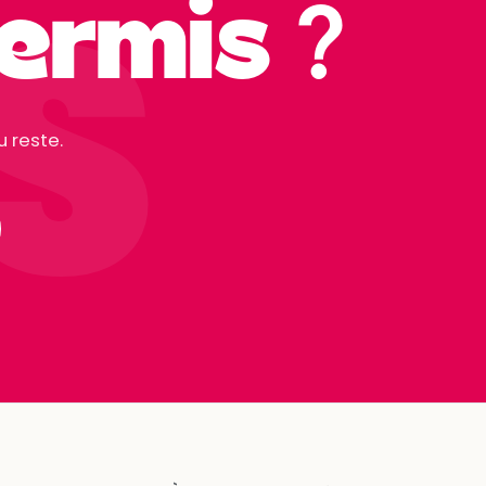
S
ermis ?
 reste.