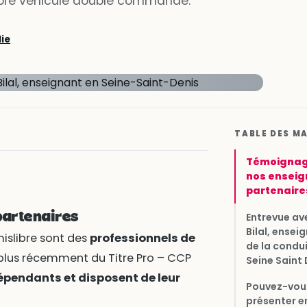
opre véhicule double commande.
lie
TABLE DES M
Témoignag
nos enseig
partenaire
artenaires
Entrevue av
Bilal, ensei
islibre sont des
professionnels de
de la condu
lus récemment du Titre Pro – CCP
Seine Saint 
épendants et disposent de leur
Pouvez-vou
présenter e