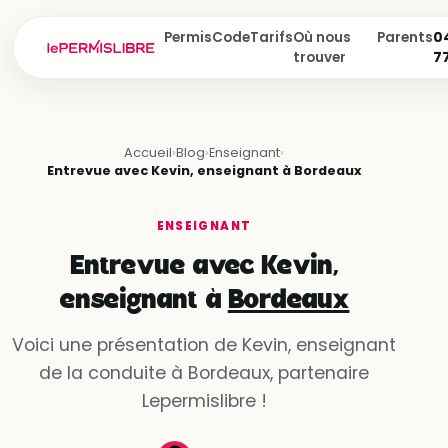
Permis
Code
Tarifs
Où nous
Parents
04
trouver
7
Accueil
›
Blog
›
Enseignant
›
Entrevue avec Kevin, enseignant à Bordeaux
ENSEIGNANT
Entrevue avec Kevin,
enseignant à
Bordeaux
Voici une présentation de Kevin, enseignant
de la conduite à Bordeaux, partenaire
Lepermislibre !