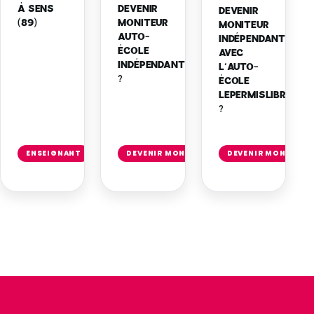
À SENS
DEVENIR
DEVENIR
(89)
MONITEUR
MONITEUR
AUTO-
INDÉPENDANT
ÉCOLE
AVEC
INDÉPENDANT
L’AUTO-
?
ÉCOLE
LEPERMISLIBRE
?
Lire
Lire
l'article
l'artic
ENSEIGNANT
DEVENIR MONITEUR INDÉPENDANT
DEVENIR MONITEUR
→
→