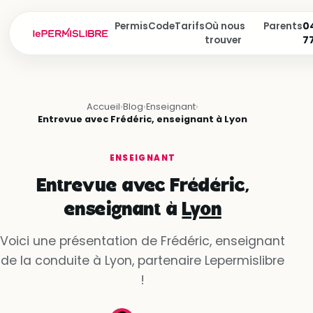
Permis
Code
Tarifs
Où nous
Parents
04
trouver
7
Accueil
›
Blog
›
Enseignant
›
Entrevue avec Frédéric, enseignant à Lyon
ENSEIGNANT
Entrevue avec Frédéric,
enseignant à
Lyon
Voici une présentation de Frédéric, enseignant
de la conduite à Lyon, partenaire Lepermislibre
!