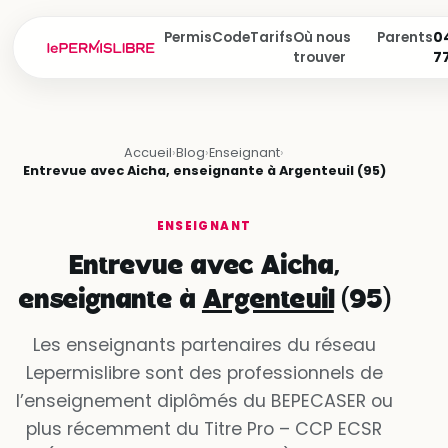
Permis
Code
Tarifs
Où nous
Parents
04
trouver
7
Accueil
›
Blog
›
Enseignant
›
Entrevue avec Aicha, enseignante à Argenteuil (95)
ENSEIGNANT
Entrevue avec Aicha,
enseignante à
Argenteuil
(95)
Les enseignants partenaires du réseau
Lepermislibre sont des professionnels de
l’enseignement diplômés du BEPECASER ou
plus récemment du Titre Pro – CCP ECSR