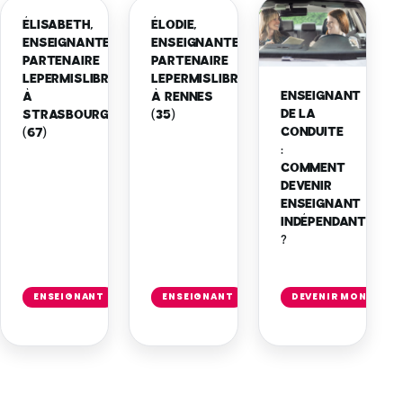
ÉLISABETH,
ÉLODIE,
ENSEIGNANTE
ENSEIGNANTE
PARTENAIRE
PARTENAIRE
LEPERMISLIBRE
LEPERMISLIBRE
ENSEIGNANT
À
À RENNES
DE LA
STRASBOURG
(35)
CONDUITE
(67)
:
COMMENT
DEVENIR
ENSEIGNANT
INDÉPENDANT
?
Lire
Lire
l'article
l'article
ENSEIGNANT
ENSEIGNANT
DEVENIR MONITEUR
→
→