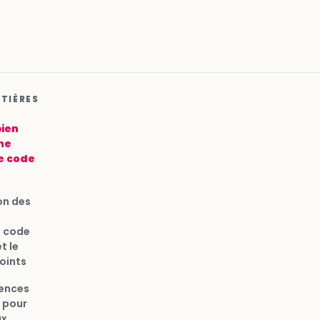
ATIÈRES
ien
ne
e code
on des
u code
t le
oints
ences
 pour
ux