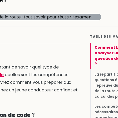
ien
TABLE DES M
Comment b
analyser u
question d
?
rtant de savoir quel type de
La répartiti
de
quelles sont les compétences
questions à
ouvrez comment vous préparer aux
l’épreuve d
enez un jeune conducteur confiant et
de la route e
calcul des p
Les compét
nécessaires
on de code ?
répondre a