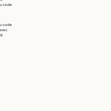
u code
u code
 avec
RE