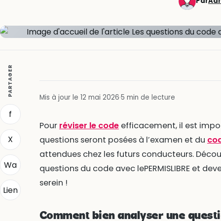
Par
Adr
PARTAGER
Mis à jour le 12 mai 2026
·
5 min de lecture
f
Pour
réviser le code
efficacement, il est impo
X
questions seront posées à l’examen et du
co
attendues chez les futurs conducteurs. Déc
Wa
questions du code avec lePERMISLIBRE et dev
serein !
Lien
Comment bien analyser une questi