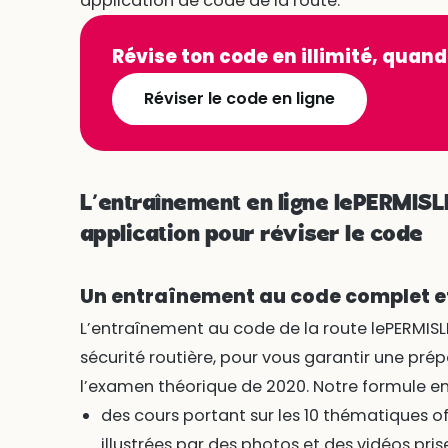
application de code de la route.
Révise ton code en illimité, quand
Réviser le code en ligne
L’entraînement en ligne lePERMISLI
application pour réviser le code
Un entraînement au code complet e
L’entraînement au code de la route lePERMISLI
sécurité routière, pour vous garantir une pr
l’examen théorique de 2020. Notre formule en
des cours portant sur les 10 thématiques of
illustrées par des photos et des vidéos prise