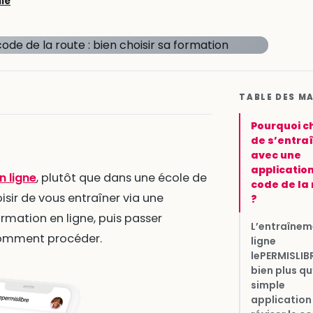
lie
TABLE DES M
Pourquoi ch
de s’entra
avec une
applicatio
n ligne
, plutôt que dans une école de
code de la
isir de vous entraîner via une
?
ormation en ligne, puis passer
L’entraînem
 comment procéder.
ligne
lePERMISLIBR
bien plus q
simple
application