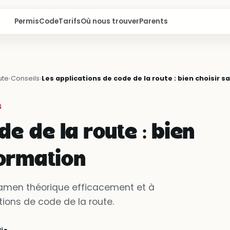
Permis
Code
Tarifs
Où nous trouver
Parents
ute
›
Conseils
›
Les applications de code de la route : bien choisir s
S
e de la route : bien
formation
amen théorique efficacement et à
tions de code de la route.