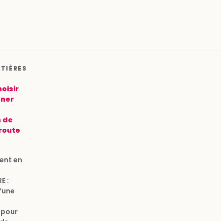
ATIÈRES
oisir
îner
n de
 route
ent en
E :
u’une
 pour