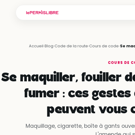
Accueil
›
Blog
›
Code de la route
›
Cours de code
›
Se maqu
COURS DE C
Se maquiller, fouiller d
fumer : ces gestes 
peuvent vous c
Maquillage, cigarette, boîte à gants ouve
L'amende qui su