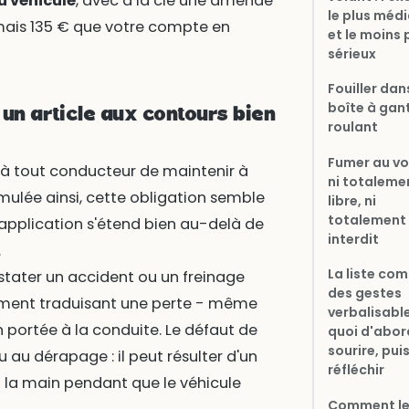
u véhicule
, avec à la clé une amende
le plus médi
, mais 135 € que votre compte en
et le moins 
sérieux
Fouiller dan
boîte à gan
 un article aux contours bien
roulant
Fumer au vol
à tout conducteur de maintenir à
ni totaleme
mulée ainsi, cette obligation semble
libre, ni
totalement
application s'étend bien au-delà de
interdit
.
La liste co
stater un accident ou un freinage
des gestes
rtement traduisant une perte - même
verbalisable
portée à la conduite. Le défaut de
quoi d'abor
sourire, pui
u au dérapage : il peut résulter d'un
réfléchir
à la main pendant que le véhicule
Comment le