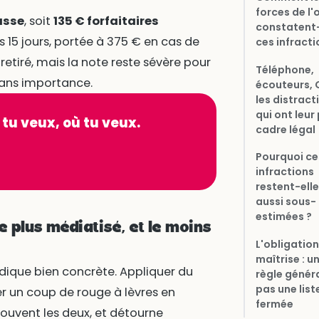
forces de l'
asse
, soit
135 € forfaitaires
constatent-
15 jours, portée à 375 € en cas de
ces infracti
retiré, mais la note reste sévère pour
Téléphone,
ans importance.
écouteurs, 
les distract
qui ont leur
 tu veux, où tu veux.
cadre légal
Pourquoi ce
infractions
restent-ell
aussi sous-
estimées ?
le plus médiatisé, et le moins
L'obligation
maîtrise : u
uridique bien concrète. Appliquer du
règle généra
pas une list
r un coup de rouge à lèvres en
fermée
uvent les deux, et détourne