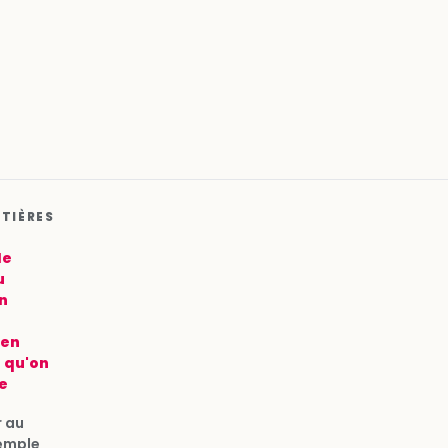
ATIÈRES
de
u
un
ien
s qu'on
e
r au
xemple