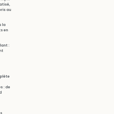
atisé,
pris au
s la
ts en
ant :
nt
mplète
s : de
d
s
s