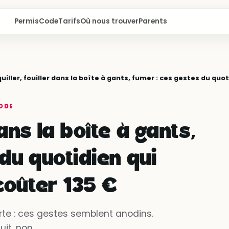
Permis
Code
Tarifs
Où nous trouver
Parents
iller, fouiller dans la boîte à gants, fumer : ces gestes du quo
ODE
ans la boîte à gants,
du quotidien qui
oûter 135 €
rte : ces gestes semblent anodins.
it, non.