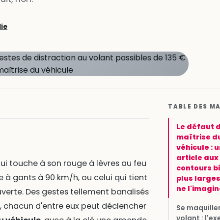
lie
TABLE DES M
Le défaut 
maîtrise d
véhicule : 
article aux
ui touche à son rouge à lèvres au feu
contours b
e à gants à 90 km/h, ou celui qui tient
plus large
ne l'imagin
uverte. Des gestes tellement banalisés
nt, chacun d'entre eux peut déclencher
Se maquille
volant : l'e