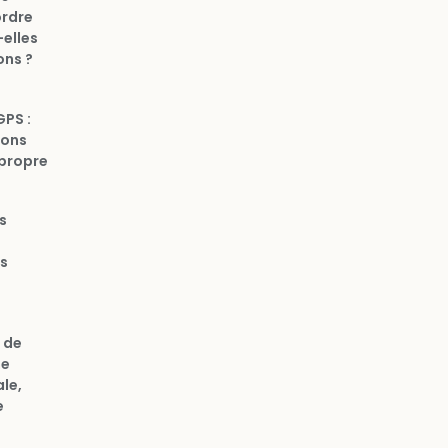
ordre
elles
ons ?
GPS :
ions
 propre
s
es
 de
ne
le,
e