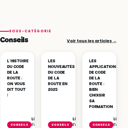
SOUS-CATÉGORIE
Conseils
Voir tous les articles →
L’HISTOIRE
LES
LES
DU CODE
NOUVEAUTÉS
APPLICATIONS
DE LA
DU CODE
DE CODE
ROUTE :
DE LA
DE LA
ON VOUS
ROUTE EN
ROUTE :
DIT TOUT
2025
BIEN
!
CHOISIR
SA
FORMATION
Lire
Lire
Lire
l'article
l'article
l'articl
CONSEILS
CONSEILS
CONSEILS