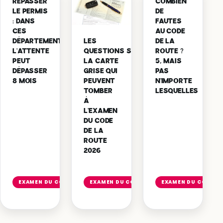
REPASSER
COMBIEN
LE PERMIS
DE
: DANS
FAUTES
CES
AU CODE
LES
DÉPARTEMENTS,
DE LA
QUESTIONS SUR
L'ATTENTE
ROUTE ?
LA CARTE
PEUT
5, MAIS
GRISE QUI
DÉPASSER
PAS
PEUVENT
8 MOIS
N'IMPORTE
TOMBER
LESQUELLES
À
L'EXAMEN
DU CODE
DE LA
ROUTE
2026
Lire
Lire
l'article
l'article
EXAMEN DU CODE DE LA ROUTE
EXAMEN DU CODE DE LA ROUTE
EXAMEN DU CODE DE
→
→