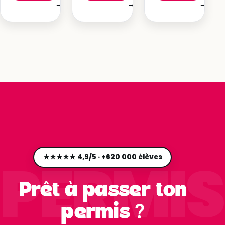
→
→
→
PERMIS
★★★★★ 4,9/5 · +620 000 élèves
Prêt à passer ton
permis ?