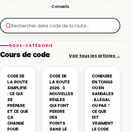
Conseils
SOUS-CATÉGORIE
Cours de code
Voir tous les articles →
CODE DE
CODE DE
CONDUIRE
LA ROUTE
LA ROUTE
EN TONGS
SIMPLIFIÉ
2026 : 5
OU EN
: CE QUI
NOUVELLES
SANDALES
SE
RÈGLES
: ILLÉGAL
PRÉPARE
QUI FONT
OU PAS ?
ET CE QUE
PERDRE
CE QUE
ÇA
DES
DIT
CHANGE
POINTS
VRAIMENT
POUR
SANS LE
LE CODE