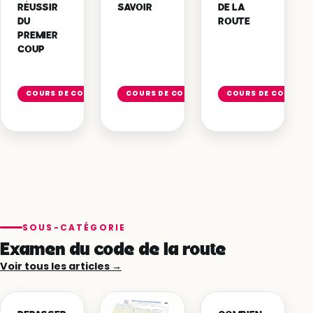
RÉUSSIR
SAVOIR
DE LA
DU
ROUTE
PREMIER
COUP
Lire
Lire
Li
l'article
l'article
l'
COURS DE CODE
COURS DE CODE
COURS DE CODE
→
→
SOUS-CATÉGORIE
Examen du code de la route
Voir tous les articles →