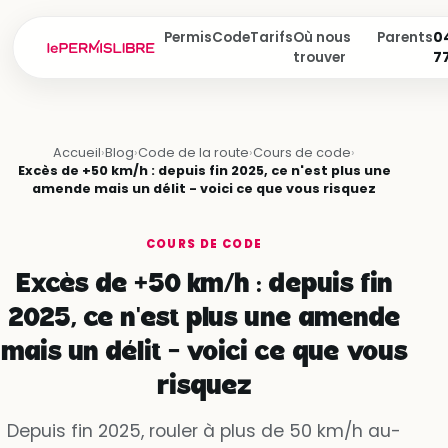
Permis
Code
Tarifs
Où nous
Parents
04
trouver
7
Accueil
›
Blog
›
Code de la route
›
Cours de code
›
Excès de +50 km/h : depuis fin 2025, ce n'est plus une
amende mais un délit - voici ce que vous risquez
COURS DE CODE
Excès de +50 km/h : depuis fin
2025, ce n'est plus une amende
mais un délit - voici ce que vous
risquez
Depuis fin 2025, rouler à plus de 50 km/h au-