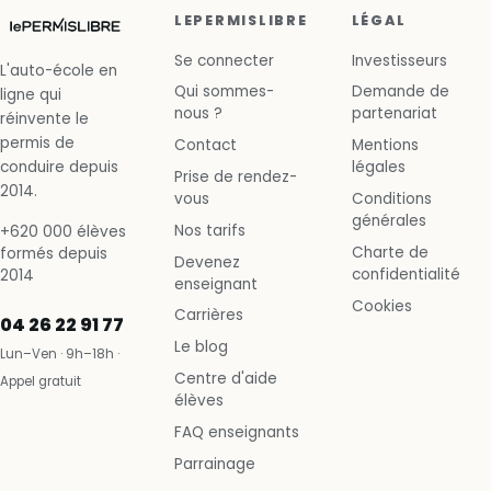
LEPERMISLIBRE
LÉGAL
Se connecter
Investisseurs
L'auto-école en
Qui sommes-
Demande de
ligne qui
nous ?
partenariat
réinvente le
permis de
Contact
Mentions
conduire depuis
légales
Prise de rendez-
2014.
vous
Conditions
générales
Nos tarifs
+620 000 élèves
Charte de
formés depuis
Devenez
confidentialité
2014
enseignant
Cookies
Carrières
04 26 22 91 77
Le blog
Lun–Ven · 9h–18h ·
Centre d'aide
Appel gratuit
élèves
FAQ enseignants
Parrainage