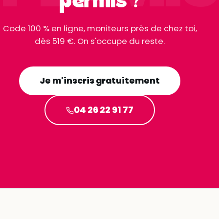
permis ?
Code 100 % en ligne, moniteurs près de chez toi,
dès 519 €. On s'occupe du reste.
Je m'inscris gratuitement
04 26 22 91 77