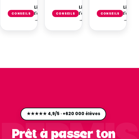
Lire
Lire
Lire
l'article
l'article
l'articl
CONSEILS
CONSEILS
CONSEILS
→
→
→
PERMIS
★★★★★ 4,9/5 · +620 000 élèves
Prêt à passer ton