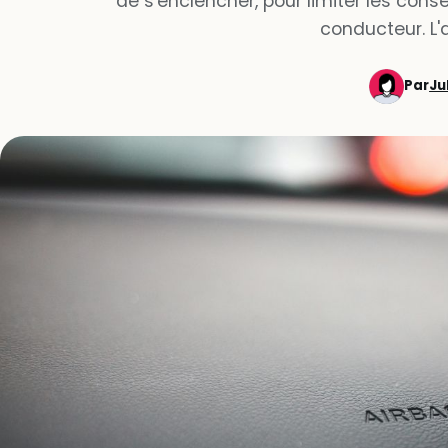
de s'enclencher, pour limiter les cons
conducteur. L'
Par
Ju