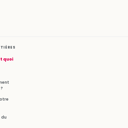
ATIÈRES
st quoi
ment
 ?
otre
 du