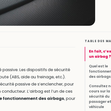
TABLE DES M
En fait, c’e
un airbag ?
Quel est le
té passive. Les dispositifs de sécurité
fonctionne
des airbags
oute (ABS, aide au freinage, etc.).
sécurité passive de s’enclencher, pour
Consultez n
n conducteur. L’airbag est l’un de ces
cours sur la
sécurité du
le fonctionnement des airbags
, pour
passager et
véhicule