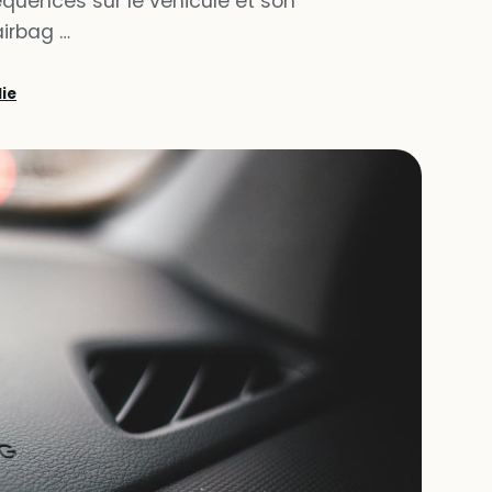
équences sur le véhicule et son
airbag …
lie