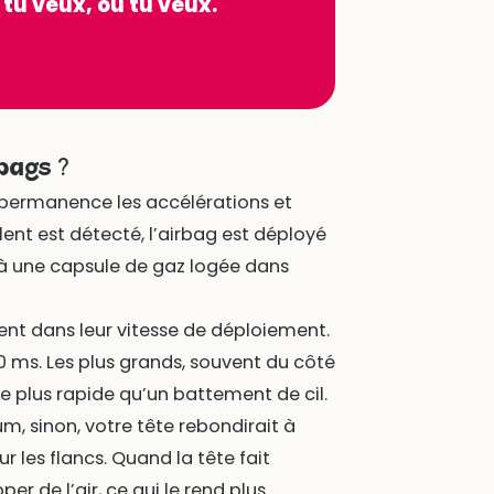
 tu veux, où tu veux.
bags ?
permanence les accélérations et
ent est détecté, l’airbag est déployé
 à une capsule de gaz logée dans
ent dans leur vitesse de déploiement.
50 ms. Les plus grands, souvent du côté
e plus rapide qu’un battement de cil.
, sinon, votre tête rebondirait à
ur les flancs. Quand la tête fait
per de l’air, ce qui le rend plus