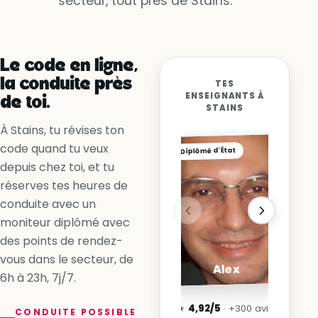
secteur, tout près de Stains.
Oui, la voie est libre
Non, la ligne me l’interdit
Oui, en accélérant
Le code en ligne,
la conduite près
TES
ENSEIGNANTS À
de toi.
STAINS
À Stains, tu révises ton
code quand tu veux
Diplômé d'État
depuis chez toi, et tu
réserves tes heures de
conduite avec un
moniteur diplômé avec
des points de rendez-
vous dans le secteur, de
Alex
6h à 23h, 7j/7.
★
4,92/5
· +300 avis
CONDUITE POSSIBLE