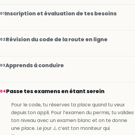
Inscription et évaluation de tes besoins
01
Révision du code de la route en ligne
02
Apprends à conduire
03
Je m’inscris gratuitement
Passe tes examens en étant serein
04
Je m’inscris gratuitement
Pour le code, tu réserves ta place quand tu veux
depuis ton appli. Pour l’examen du permis, tu valides
Je m’inscris gratuitement
ton niveau avec un examen blanc et on te donne
une place. Le jour J, c’est ton moniteur qui