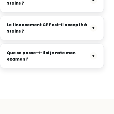
+
Stains ?
Le financement CPF est-il accepté à
+
Stains ?
Que se passe-t-il si je rate mon
+
examen ?