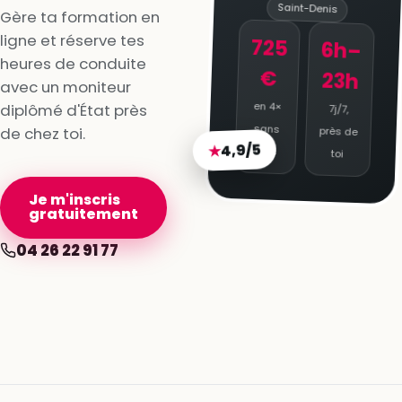
Saint-Denis
Gère ta formation en
ligne et réserve tes
725
6h–
heures de conduite
€
23h
avec un moniteur
en 4×
diplômé d'État près
7j/7,
sans
de chez toi.
près de
4,9/5
★
frais
toi
Je m'inscris
gratuitement
04 26 22 91 77