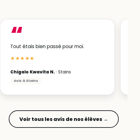
“
Tout étais bien passé pour moi.
Oui
★★★★★
★
Chigalo Kwavita N.
· Stains
Ame
Avis à Stains
Avi
Voir tous les avis de nos élèves →