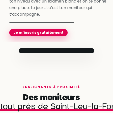
ton niveau avec un examen blanc et on te donne
une place. Le jour J, c’est ton moniteur qui
t’accompagne.
Je m’inscris gratuitement
Prêt pour le
jour J
Ton moniteur
t’accompagne
jusqu’au bout.
Compte créé
✓
en quelques minutes
ENSEIGNANTS À PROXIMITÉ
Besoins évalués
✓
Des moniteurs
avec ton conseiller
tout près de Saint-Leu-la-For
Programme personnalisé
Martial
· Antibes
✓
prêt à démarrer
★ 4,9 · 1 480 leçons réalisées