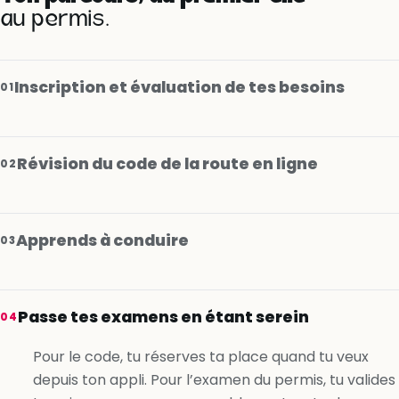
au permis.
Inscription et évaluation de tes besoins
01
Révision du code de la route en ligne
02
Apprends à conduire
03
Je m’inscris gratuitement
Passe tes examens en étant serein
04
Je m’inscris gratuitement
Pour le code, tu réserves ta place quand tu veux
depuis ton appli. Pour l’examen du permis, tu valides
Je m’inscris gratuitement