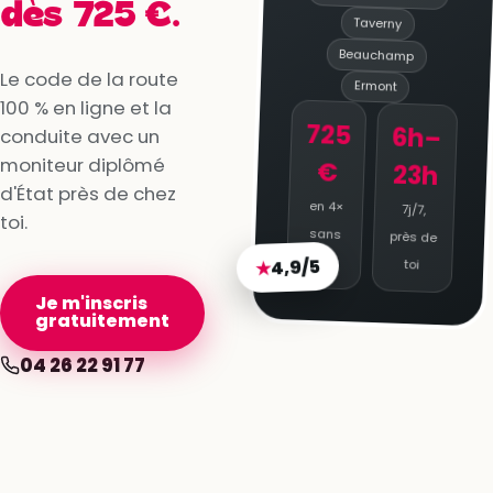
dès 725 €.
Taverny
Beauchamp
Le code de la route
Ermont
100 % en ligne et la
725
6h–
conduite avec un
moniteur diplômé
€
23h
d'État près de chez
en 4×
7j/7,
toi.
sans
près de
4,9/5
★
frais
toi
Je m'inscris
gratuitement
04 26 22 91 77