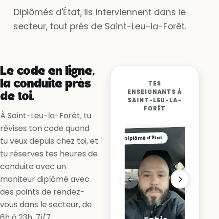
Dispo dès demain à 9h
Diplômés d'État, ils interviennent dans le
secteur, tout près de Saint-Leu-la-Forêt.
Oui, la voie est libre
Non, la ligne me l’interdit
Oui, en accélérant
Le code en ligne,
la conduite près
TES
ENSEIGNANTS À
de toi.
SAINT-LEU-LA-
FORÊT
À Saint-Leu-la-Forêt, tu
révises ton code quand
Diplômé d'État
tu veux depuis chez toi, et
tu réserves tes heures de
conduite avec un
moniteur diplômé avec
des points de rendez-
vous dans le secteur, de
6h à 23h, 7j/7.