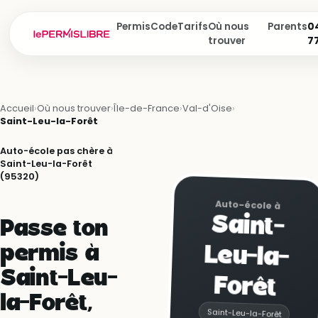
Permis
Code
Tarifs
Où nous
Parents
04
trouver
7
Accueil
›
Où nous trouver
›
Île-de-France
›
Val-d'Oise
›
Saint-Leu-la-Forêt
Auto-école pas chère à
Saint-Leu-la-Forêt
(95320)
Auto-école à
Saint-
Leu-la-
Passe ton
permis à
Saint-Leu-
Forêt
la-Forêt,
Saint-Leu-la-Forêt