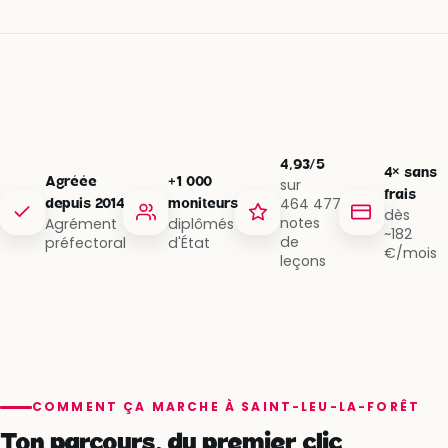
4,93/5
4× sans
Agréée
+1 000
sur
frais
464 477
depuis 2014
moniteurs
dès
notes
Agrément
diplômés
~182
de
préfectoral
d'État
€/mois
leçons
COMMENT ÇA MARCHE À SAINT-LEU-LA-FORÊT
Ton parcours, du premier clic