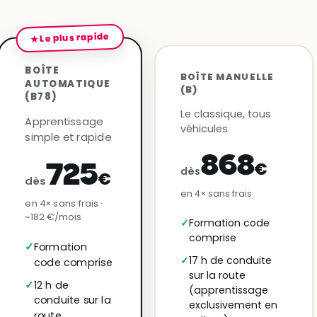
★ Le plus rapide
BOÎTE
BOÎTE MANUELLE
AUTOMATIQUE
(B)
(B78)
Le classique, tous
Apprentissage
véhicules
simple et rapide
868
€
725
dès
€
dès
en 4× sans frais
en 4× sans frais ·
~182 €/mois
Formation code
comprise
Formation
17 h de conduite
code comprise
sur la route
12 h de
(apprentissage
conduite sur la
exclusivement en
route