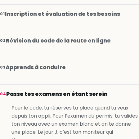
Inscription et évaluation de tes besoins
01
Révision du code de la route en ligne
02
Apprends à conduire
03
Je m’inscris gratuitement
Passe tes examens en étant serein
04
Je m’inscris gratuitement
Pour le code, tu réserves ta place quand tu veux
depuis ton appli. Pour l’examen du permis, tu valides
Je m’inscris gratuitement
ton niveau avec un examen blanc et on te donne
une place. Le jour J, c’est ton moniteur qui