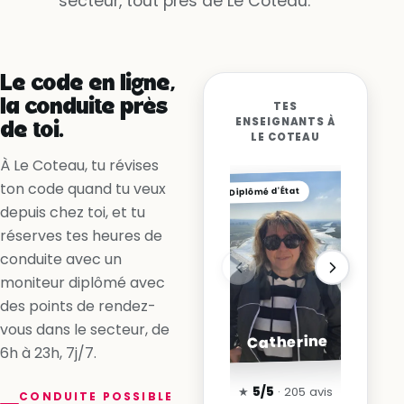
secteur, tout près de Le Coteau.
Oui, la voie est libre
Non, la ligne me l’interdit
Oui, en accélérant
Le code en ligne,
la conduite près
TES
ENSEIGNANTS À
de toi.
LE COTEAU
À Le Coteau, tu révises
ton code quand tu veux
Diplômé d'État
depuis chez toi, et tu
réserves tes heures de
conduite avec un
moniteur diplômé avec
des points de rendez-
vous dans le secteur, de
Catherine
6h à 23h, 7j/7.
★
5/5
· 205 avis
CONDUITE POSSIBLE