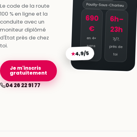
Pouilly-Sous-Charlieu
Le code de la route
100 % en ligne et la
690
6h–
conduite avec un
€
23h
moniteur diplômé
d'État près de chez
en 4×
7j/7,
toi.
sans
près de
4,9/5
★
frais
toi
Je m'inscris
gratuitement
04 26 22 91 77