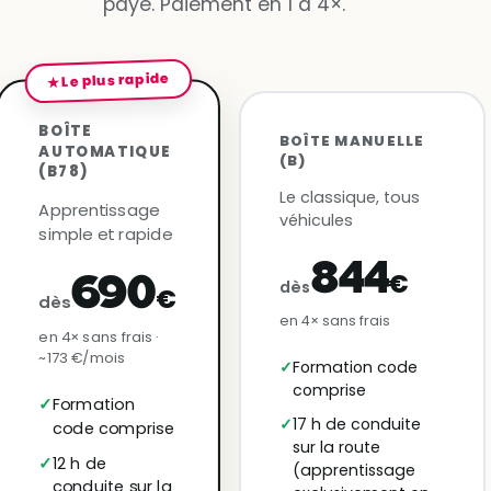
payé. Paiement en 1 à 4×.
★ Le plus rapide
BOÎTE
BOÎTE MANUELLE
AUTOMATIQUE
(B)
(B78)
Le classique, tous
Apprentissage
véhicules
simple et rapide
844
€
690
dès
€
dès
en 4× sans frais
en 4× sans frais ·
~173 €/mois
Formation code
comprise
Formation
17 h de conduite
code comprise
sur la route
12 h de
(apprentissage
conduite sur la