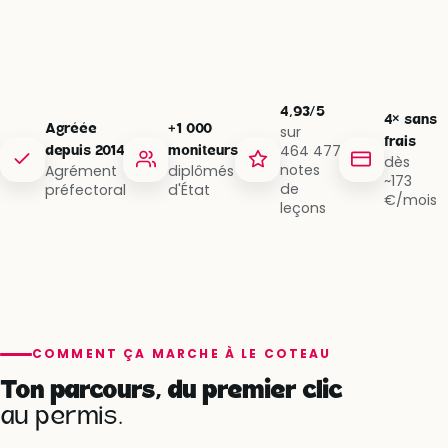
4,93/5
4× sans
Agréée
+1 000
sur
frais
464 477
depuis 2014
moniteurs
dès
notes
Agrément
diplômés
~173
de
préfectoral
d'État
€/mois
leçons
COMMENT ÇA MARCHE À LE COTEAU
Ton parcours, du premier clic
au permis.