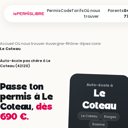
Permis
Code
Tarifs
Où nous
Parents
04
trouver
7
Accueil
›
Où nous trouver
›
Auvergne-Rhône-Alpes
›
Loire
›
Le Coteau
Auto-école pas chère à Le
Coteau (42120)
Passe ton
Auto-école à
Le
permis à Le
Coteau
Coteau,
dès
690 €.
Le Coteau
Riorges
Roanne