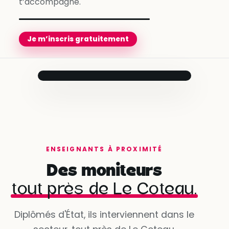
t’accompagne.
Je m’inscris gratuitement
Prêt pour le
jour J
Ton moniteur
t’accompagne
jusqu’au bout.
Compte créé
✓
en quelques minutes
ENSEIGNANTS À PROXIMITÉ
Besoins évalués
✓
Des moniteurs
avec ton conseiller
tout près de Le Coteau.
Programme personnalisé
Martial
· Antibes
✓
prêt à démarrer
★ 4,9 · 1 480 leçons réalisées
Dispo dès demain à 9h
Diplômés d'État, ils interviennent dans le