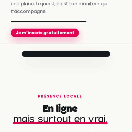
une place. Le jour J, c’est ton moniteur qui
t’accompagne.
Je m’inscris gratuitement
Prêt pour le
jour J
Ton moniteur
t’accompagne
jusqu’au bout.
Compte créé
✓
en quelques minutes
PRÉSENCE LOCALE
Besoins évalués
✓
En ligne
avec ton conseiller
mais surtout en vrai.
Programme personnalisé
Enosch
· Ivry-sur-Seine
✓
prêt à démarrer
★ 4,95 · 3 417 leçons réalisées
Dispo dès demain à 9h