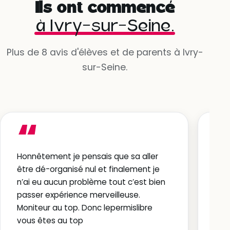
Ils ont commencé
à Ivry-sur-Seine.
Plus de 8 avis d'élèves et de parents à Ivry-
sur-Seine.
“
Honnêtement je pensais que sa aller
Sup
être dé-organisé nul et finalement je
tra
n’ai eu aucun problème tout c’est bien
sym
passer expérience merveilleuse.
bea
Moniteur au top. Donc lepermislibre
doi
vous êtes au top
gra