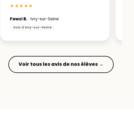
★★★★★
★
Fawzi B.
· Ivry-sur-Seine
Edm
Avis à Ivry-sur-Seine
Avi
Voir tous les avis de nos élèves →