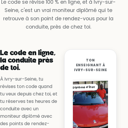
Le code se révise 100 % en ligne, et à Ivry-sur-
Seine, c'est un vrai moniteur diplômé qui te
Oui, la voie est libre
retrouve à son point de rendez-vous pour la
Non, la ligne me l’interdit
conduite, près de chez toi.
Oui, en accélérant
Le code en ligne,
la conduite près
TON
ENSEIGNANT À
de toi.
IVRY-SUR-SEINE
À Ivry-sur-Seine, tu
révises ton code quand
Diplômé d'État
tu veux depuis chez toi, et
tu réserves tes heures de
conduite avec un
moniteur diplômé avec
des points de rendez-