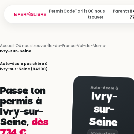
Permis
Code
Tarifs
Où nous
Parents
04
trouver
7
Accueil
›
Où nous trouver
›
Île-de-France
›
Val-de-Marne
›
Ivry-sur-Seine
Auto-école pas chère à
Ivry-sur-Seine (94200)
Auto-école à
Passe ton
Ivry-
permis à
sur-
Ivry-sur-
Seine
Seine,
dès
734 €.
Ivry-sur-Seine