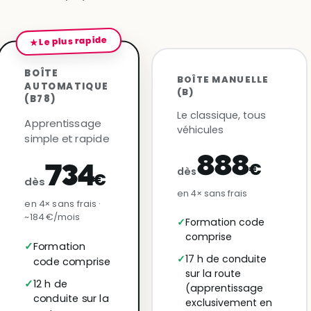
★ Le plus rapide
BOÎTE
BOÎTE MANUELLE
AUTOMATIQUE
(B)
(B78)
Le classique, tous
Apprentissage
véhicules
simple et rapide
888
€
734
dès
€
dès
en 4× sans frais
en 4× sans frais ·
~184 €/mois
Formation code
comprise
Formation
17 h de conduite
code comprise
sur la route
12 h de
(apprentissage
conduite sur la
exclusivement en