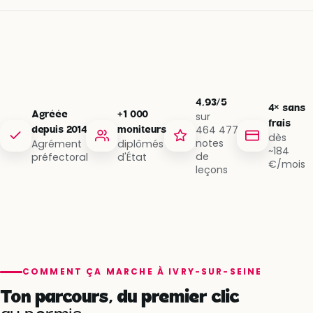
4,93/5
4× sans
Agréée
+1 000
sur
frais
464 477
depuis 2014
moniteurs
dès
notes
Agrément
diplômés
~184
de
préfectoral
d'État
€/mois
leçons
COMMENT ÇA MARCHE À IVRY-SUR-SEINE
Ton parcours, du premier clic