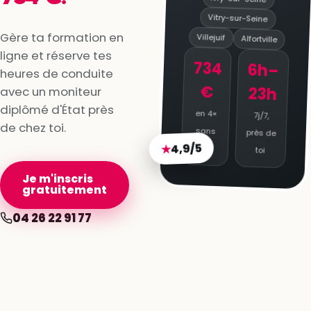
Vitry-sur-Seine
Gère ta formation en
Villejuif
Alfortville
ligne et réserve tes
734
6h–
heures de conduite
€
23h
avec un moniteur
diplômé d'État près
en 4×
7j/7,
de chez toi.
sans
près de
4,9/5
★
frais
toi
Je m'inscris
gratuitement
04 26 22 91 77