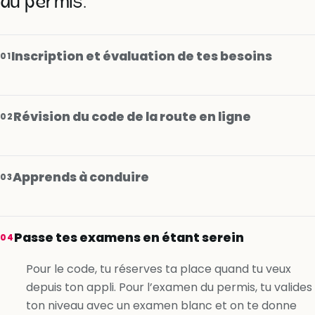
au permis.
Inscription et évaluation de tes besoins
01
Révision du code de la route en ligne
02
Apprends à conduire
03
Je m’inscris gratuitement
Passe tes examens en étant serein
04
Je m’inscris gratuitement
Pour le code, tu réserves ta place quand tu veux
depuis ton appli. Pour l’examen du permis, tu valides
Je m’inscris gratuitement
ton niveau avec un examen blanc et on te donne