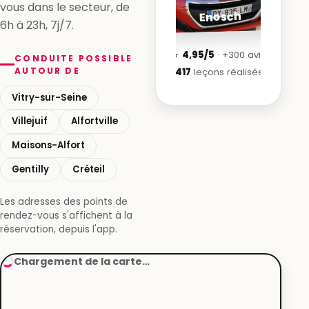
vous dans le secteur, de
Enosch
6h à 23h, 7j/7.
★
4,95/5
· +300 avis
CONDUITE POSSIBLE
AUTOUR DE
3 417
leçons réalisées
Vitry-sur-Seine
Villejuif
Alfortville
Maisons-Alfort
Gentilly
Créteil
Les adresses des points de
rendez-vous s'affichent à la
réservation, depuis l'app.
Chargement de la carte…