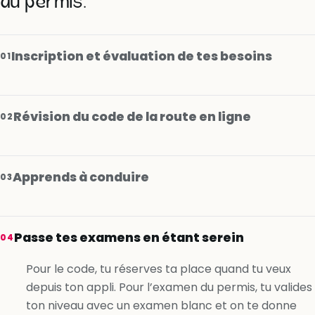
au permis.
Inscription et évaluation de tes besoins
01
Révision du code de la route en ligne
02
Apprends à conduire
03
Je m’inscris gratuitement
Passe tes examens en étant serein
04
Je m’inscris gratuitement
Pour le code, tu réserves ta place quand tu veux
depuis ton appli. Pour l’examen du permis, tu valides
Je m’inscris gratuitement
ton niveau avec un examen blanc et on te donne