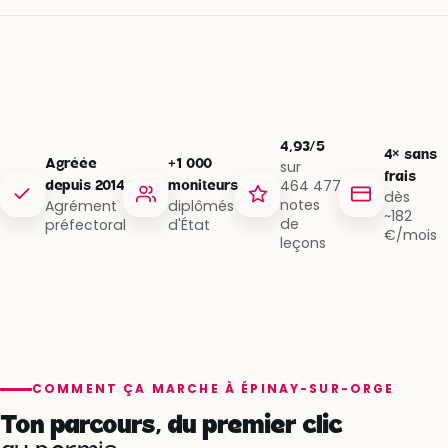
4,93/5
4× sans
Agréée
+1 000
sur
frais
464 477
depuis 2014
moniteurs
dès
notes
Agrément
diplômés
~182
de
préfectoral
d'État
€/mois
leçons
COMMENT ÇA MARCHE À ÉPINAY-SUR-ORGE
Ton parcours, du premier clic