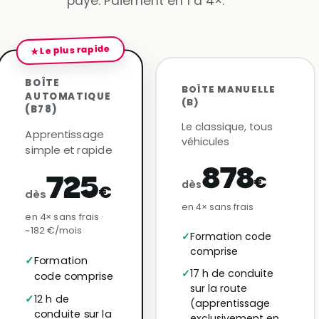
payé. Paiement en 1 à 4×.
★ Le plus rapide
BOÎTE
BOÎTE MANUELLE
AUTOMATIQUE
(B)
(B78)
Le classique, tous
Apprentissage
véhicules
simple et rapide
878
€
725
dès
€
dès
en 4× sans frais
en 4× sans frais ·
~182 €/mois
Formation code
comprise
Formation
17 h de conduite
code comprise
sur la route
12 h de
(apprentissage
conduite sur la
exclusivement en