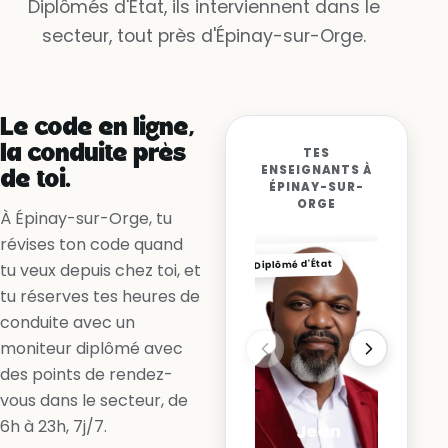
Diplômés d'État, ils interviennent dans le
secteur, tout près d'Épinay-sur-Orge.
Oui, la voie est libre
Non, la ligne me l’interdit
Oui, en accélérant
Le code en ligne,
la conduite près
TES
ENSEIGNANTS À
de toi.
ÉPINAY-SUR-
ORGE
À Épinay-sur-Orge, tu
révises ton code quand
Diplômé d'État
tu veux depuis chez toi, et
tu réserves tes heures de
conduite avec un
moniteur diplômé avec
des points de rendez-
vous dans le secteur, de
6h à 23h, 7j/7.
Jean