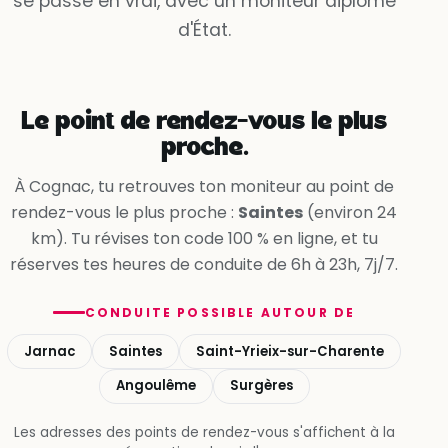
se passe en vrai, avec un moniteur diplômé
Oui, la voie est libre
d'État.
Non, la ligne me l’interdit
Oui, en accélérant
Le point de rendez-vous le plus
proche.
À Cognac, tu retrouves ton moniteur au point de
rendez-vous le plus proche :
Saintes
(environ 24
km). Tu révises ton code 100 % en ligne, et tu
réserves tes heures de conduite de 6h à 23h, 7j/7.
CONDUITE POSSIBLE AUTOUR DE
Jarnac
Saintes
Saint-Yrieix-sur-Charente
Angoulême
Surgères
Les adresses des points de rendez-vous s'affichent à la