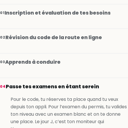
Inscription et évaluation de tes besoins
01
Révision du code de la route en ligne
02
Apprends à conduire
03
Je m’inscris gratuitement
Passe tes examens en étant serein
04
Je m’inscris gratuitement
Pour le code, tu réserves ta place quand tu veux
depuis ton appli. Pour l’examen du permis, tu valides
Je m’inscris gratuitement
ton niveau avec un examen blanc et on te donne
une place. Le jour J, c’est ton moniteur qui