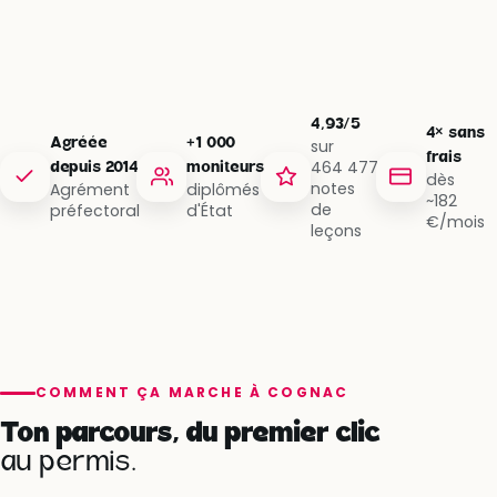
4,93/5
4× sans
Agréée
+1 000
sur
frais
464 477
depuis 2014
moniteurs
dès
notes
Agrément
diplômés
~182
de
préfectoral
d'État
€/mois
leçons
COMMENT ÇA MARCHE À COGNAC
Ton parcours, du premier clic
au permis.