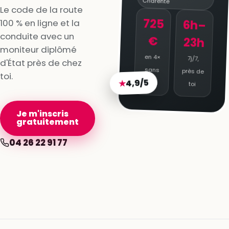
Charente
Le code de la route
725
100 % en ligne et la
6h–
conduite avec un
€
23h
moniteur diplômé
en 4×
7j/7,
d'État près de chez
sans
près de
toi.
4,9/5
★
frais
toi
Je m'inscris
gratuitement
04 26 22 91 77