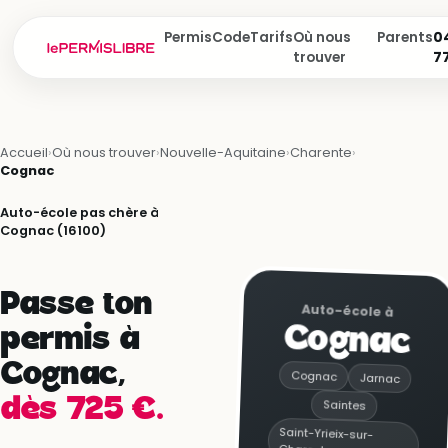
Permis
Code
Tarifs
Où nous
Parents
04
trouver
7
Accueil
›
Où nous trouver
›
Nouvelle-Aquitaine
›
Charente
›
Cognac
Auto-école pas chère à
Cognac (16100)
Passe ton
Auto-école à
Cognac
permis à
Cognac,
Cognac
Jarnac
dès 725 €.
Saintes
Saint-Yrieix-sur-