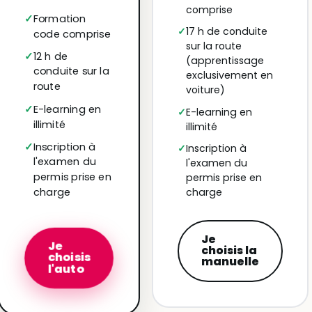
comprise
Formation
17 h de conduite
code comprise
sur la route
12 h de
(apprentissage
conduite sur la
exclusivement en
route
voiture)
E-learning en
E-learning en
illimité
illimité
Inscription à
Inscription à
l'examen du
l'examen du
permis prise en
permis prise en
charge
charge
Je
Je
choisis la
choisis
manuelle
l'auto