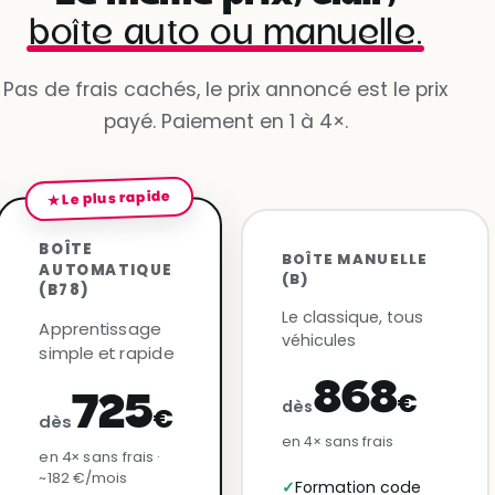
boîte auto ou manuelle.
Pas de frais cachés, le prix annoncé est le prix
payé. Paiement en 1 à 4×.
★ Le plus rapide
BOÎTE
BOÎTE MANUELLE
AUTOMATIQUE
(B)
(B78)
Le classique, tous
Apprentissage
véhicules
simple et rapide
868
€
725
dès
€
dès
en 4× sans frais
en 4× sans frais ·
~182 €/mois
Formation code