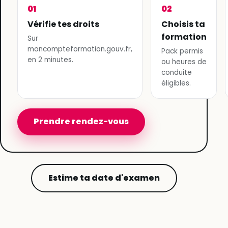
01
02
Vérifie tes droits
Choisis ta
formation
Sur
moncompteformation.gouv.fr,
Pack permis
en 2 minutes.
ou heures de
conduite
éligibles.
Prendre rendez-vous
Estime ta date d'examen