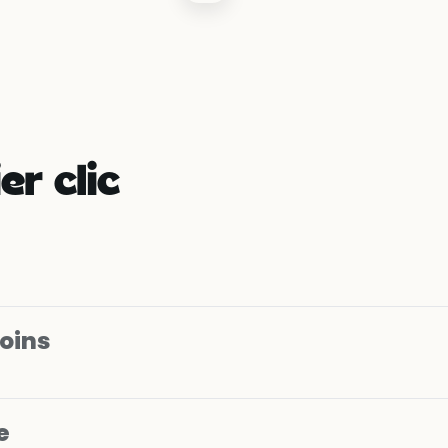
er clic
soins
e