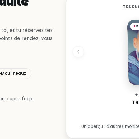
duite
TES EN
D
toi, et tu réserves tes
points de rendez-vous
s-Moulineaux
n, depuis l'app.
1 
Un aperçu : d'autres monite