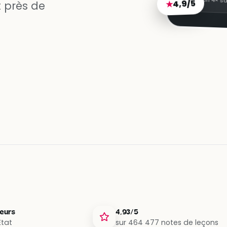
4,9/5
en 4× sa
★
 près de
teurs
4,93/5
État
sur 464 477 notes de leçons