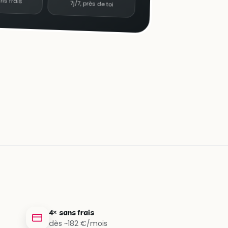
ns frais
7j/7, près de toi
4× sans frais
dès ~182 €/mois