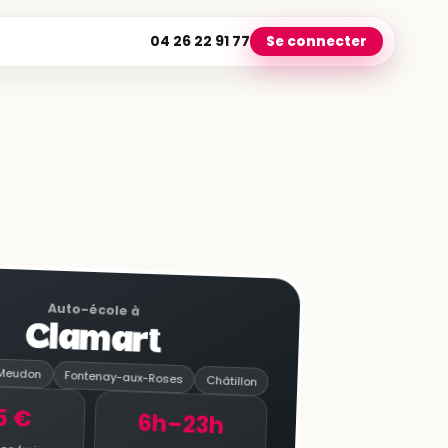
04 26 22 91 77
Se connecter
Auto-école à
Clamart
Meudon
Fontenay-aux-Roses
Châtillon
5 €
6h–23h