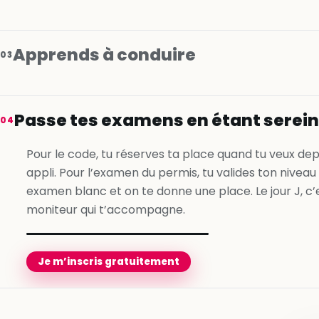
Apprends à conduire
03
Je m’inscris gratuitement
Passe tes examens en étant serei
04
Je m’inscris gratuitement
Pour le code, tu réserves ta place quand tu veux dep
appli. Pour l’examen du permis, tu valides ton niveau
Je m’inscris gratuitement
examen blanc et on te donne une place. Le jour J, c’
moniteur qui t’accompagne.
Je m’inscris gratuitement