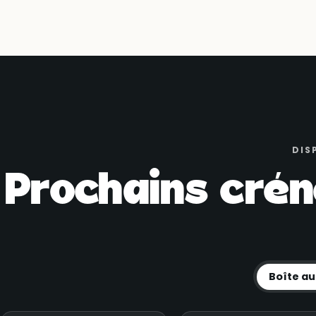
DIS
Prochains crén
Boîte au