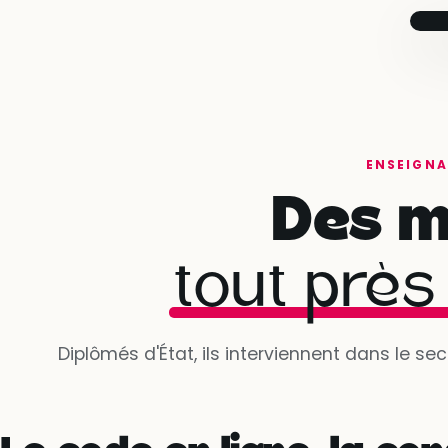
T
t
j
ENSEIGNA
Des m
tout près
Diplômés d'État, ils interviennent dans le se