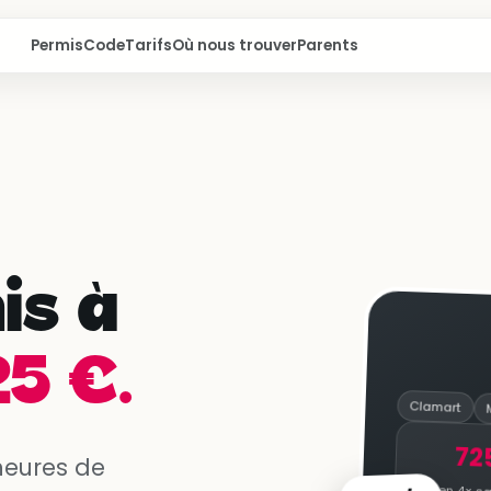
Permis
Code
Tarifs
Où nous trouver
Parents
is à
5 €.
Clamart
72
heures de