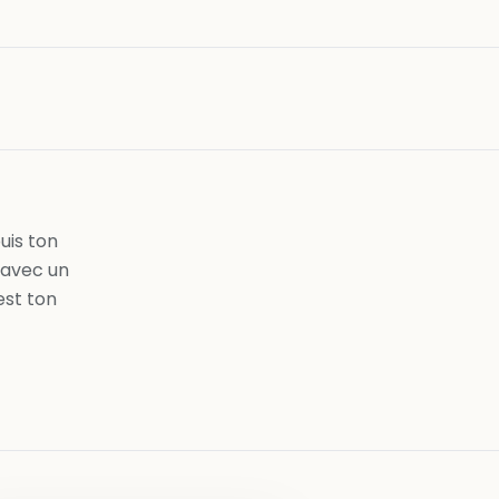
n
uis ton
 avec un
est ton