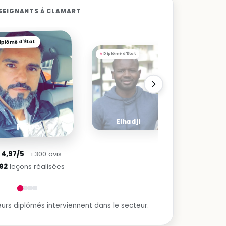
SEIGNANTS À CLAMART
iplômé d'État
Diplômé d'État
Diplômé d
Elhadji
Phi
Filipe
★
4,97/5
· +300 avis
492
leçons réalisées
urs diplômés interviennent dans le secteur.