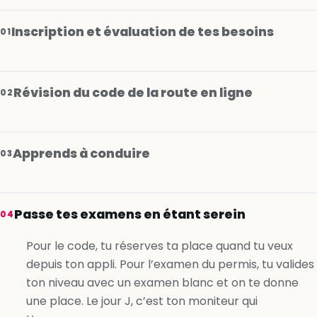
Inscription et évaluation de tes besoins
01
Révision du code de la route en ligne
02
Apprends à conduire
03
Je m’inscris gratuitement
Passe tes examens en étant serein
04
Je m’inscris gratuitement
Pour le code, tu réserves ta place quand tu veux
depuis ton appli. Pour l’examen du permis, tu valides
Je m’inscris gratuitement
ton niveau avec un examen blanc et on te donne
une place. Le jour J, c’est ton moniteur qui