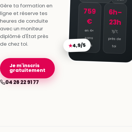
Gère ta formation en
759
6h–
ligne et réserve tes
€
heures de conduite
23h
avec un moniteur
en 4×
7j/7,
diplômé d'État près
sans
près de
de chez toi.
4,9/5
★
frais
toi
Je m'inscris
gratuitement
04 26 22 91 77