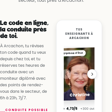
secteur, tout près d'Arcachon.
Oui, la voie est libre
Non, la ligne me l’interdit
Oui, en accélérant
Le code en ligne,
la conduite près
TES
ENSEIGNANTS À
de toi.
ARCACHON
À Arcachon, tu révises
ton code quand tu veux
Diplômé d'État
depuis chez toi, et tu
réserves tes heures de
conduite avec un
moniteur diplômé avec
des points de rendez-
vous dans le secteur, de
Christine
6h à 23h, 7j/7.
★
4,73/5
· +300 avis
CONDUITE POSSIBLE