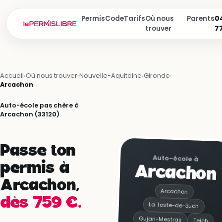
Permis
Code
Tarifs
Où nous
Parents
04
trouver
7
Accueil
›
Où nous trouver
›
Nouvelle-Aquitaine
›
Gironde
›
Arcachon
Auto-école pas chère à
Arcachon (33120)
Passe ton
Auto-école à
permis à
Arcachon
Arcachon,
Arcachon
dès 759 €.
La Teste-de-Buch
Gujan-Mestras
Teich