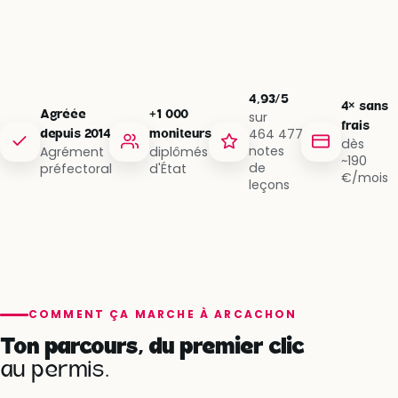
4,93/5
4× sans
Agréée
+1 000
sur
frais
464 477
depuis 2014
moniteurs
dès
notes
Agrément
diplômés
~190
de
préfectoral
d'État
€/mois
leçons
COMMENT ÇA MARCHE À ARCACHON
Ton parcours, du premier clic
au permis.