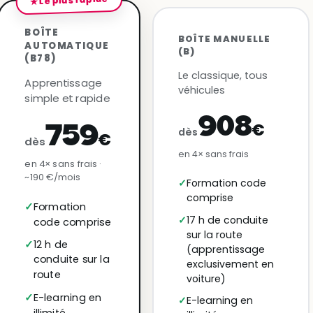
★ Le plus rapide
BOÎTE
BOÎTE MANUELLE
AUTOMATIQUE
(B)
(B78)
Le classique, tous
Apprentissage
véhicules
simple et rapide
908
€
759
dès
€
dès
en 4× sans frais
en 4× sans frais ·
~190 €/mois
Formation code
comprise
Formation
17 h de conduite
code comprise
sur la route
12 h de
(apprentissage
conduite sur la
exclusivement en
route
voiture)
E-learning en
E-learning en
illimité