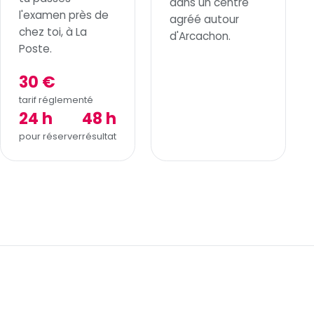
dans un centre
l'examen près de
agréé autour
chez toi, à La
d'Arcachon.
Poste.
30 €
tarif réglementé
24 h
48 h
pour réserver
résultat