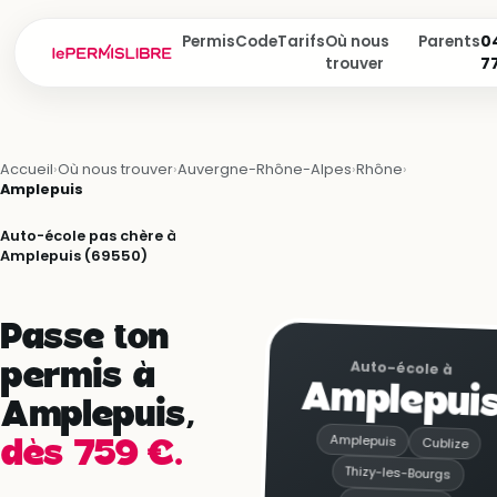
Permis
Code
Tarifs
Où nous
Parents
04
trouver
7
Accueil
›
Où nous trouver
›
Auvergne-Rhône-Alpes
›
Rhône
›
Amplepuis
Auto-école pas chère à
Amplepuis (69550)
Passe ton
Auto-école à
permis à
Amplepui
Amplepuis,
Amplepuis
Cublize
dès 759 €.
Thizy-les-Bourgs