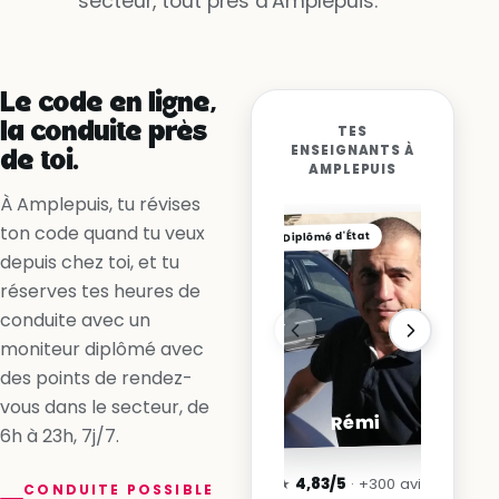
secteur, tout près d'Amplepuis.
Oui, la voie est libre
Non, la ligne me l’interdit
Oui, en accélérant
Le code en ligne,
la conduite près
TES
ENSEIGNANTS À
de toi.
AMPLEPUIS
À Amplepuis, tu révises
ton code quand tu veux
Diplômé d'État
depuis chez toi, et tu
réserves tes heures de
conduite avec un
moniteur diplômé avec
des points de rendez-
vous dans le secteur, de
Rémi
6h à 23h, 7j/7.
★
4,83/5
· +300 avis
CONDUITE POSSIBLE