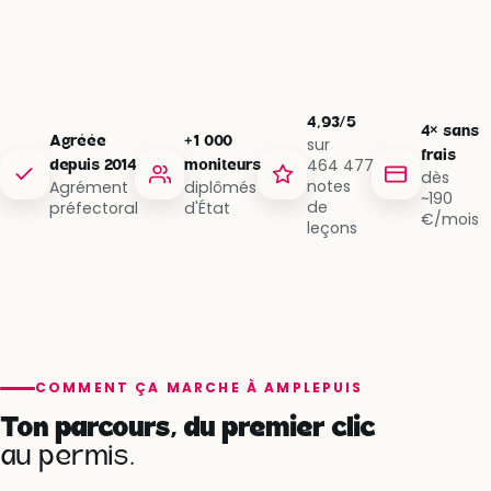
4,93/5
4× sans
Agréée
+1 000
sur
frais
464 477
depuis 2014
moniteurs
dès
notes
Agrément
diplômés
~190
de
préfectoral
d'État
€/mois
leçons
COMMENT ÇA MARCHE À AMPLEPUIS
Ton parcours, du premier clic
au permis.