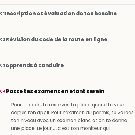
Inscription et évaluation de tes besoins
01
Révision du code de la route en ligne
02
Apprends à conduire
03
Je m’inscris gratuitement
Passe tes examens en étant serein
04
Je m’inscris gratuitement
Pour le code, tu réserves ta place quand tu veux
depuis ton appli. Pour l’examen du permis, tu valides
Je m’inscris gratuitement
ton niveau avec un examen blanc et on te donne
une place. Le jour J, c’est ton moniteur qui