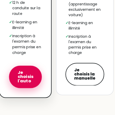
12 h de
(apprentissage
conduite sur la
exclusivement en
route
voiture)
E-learning en
E-learning en
illimité
illimité
Inscription à
Inscription à
l'examen du
l'examen du
permis prise en
permis prise en
charge
charge
Je
Je
choisis la
choisis
manuelle
l'auto