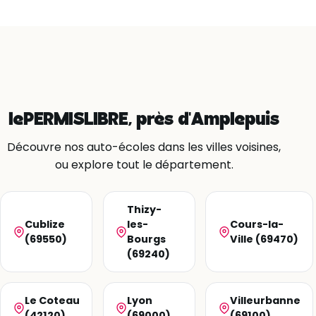
lePERMISLIBRE, près d'Amplepuis
Découvre nos auto-écoles dans les villes voisines,
ou explore tout le département.
Thizy-
Cublize
les-
Cours-la-
(69550)
Bourgs
Ville (69470)
(69240)
Le Coteau
Lyon
Villeurbanne
(42120)
(69000)
(69100)