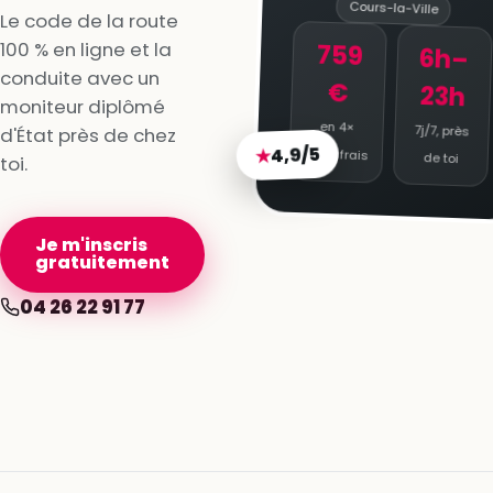
Cours-la-Ville
Le code de la route
100 % en ligne et la
759
6h–
conduite avec un
€
23h
moniteur diplômé
en 4×
7j/7, près
d'État près de chez
4,9/5
★
sans frais
de toi
toi.
Je m'inscris
gratuitement
04 26 22 91 77