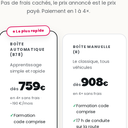
Pas de frais cachés, le prix annoncé est le prix
payé. Paiement en 1 à 4×.
★ Le plus rapide
BOÎTE
BOÎTE MANUELLE
AUTOMATIQUE
(B)
(B78)
Le classique, tous
Apprentissage
véhicules
simple et rapide
908
€
759
dès
€
dès
en 4× sans frais
en 4× sans frais ·
~190 €/mois
Formation code
comprise
Formation
17 h de conduite
code comprise
sur la route