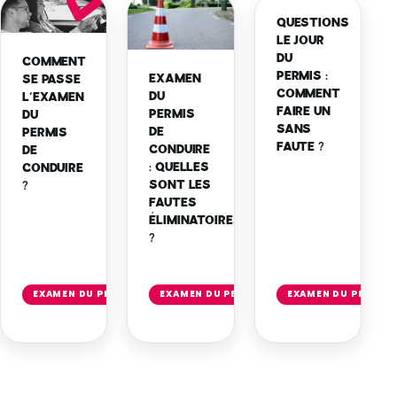
QUESTIONS
LE JOUR
DU
COMMENT
PERMIS :
EXAMEN
SE PASSE
COMMENT
DU
L’EXAMEN
FAIRE UN
PERMIS
DU
SANS
DE
PERMIS
FAUTE ?
CONDUIRE
DE
: QUELLES
CONDUIRE
SONT LES
?
FAUTES
ÉLIMINATOIRES
?
Lire
Lire
l'article
l'article
EXAMEN DU PERMIS
EXAMEN DU PERMIS
EXAMEN DU PERMIS
→
→