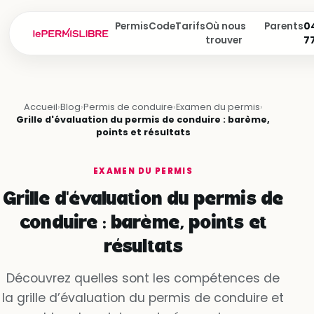
Permis
Code
Tarifs
Où nous
Parents
04
trouver
7
Accueil
›
Blog
›
Permis de conduire
›
Examen du permis
›
Grille d'évaluation du permis de conduire : barème,
points et résultats
EXAMEN DU PERMIS
Grille d'évaluation du permis de
conduire : barème, points et
résultats
Découvrez quelles sont les compétences de
la grille d’évaluation du permis de conduire et