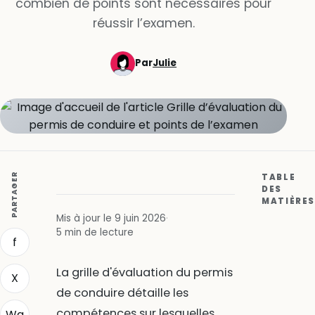
combien de points sont nécessaires pour
réussir l’examen.
Par
Julie
PARTAGER
TABLE
DES
MATIÈRES
Mis à jour le 9 juin 2026
·
5 min de lecture
f
La grille d'évaluation du permis
X
de conduire détaille les
compétences sur lesquelles
Wa