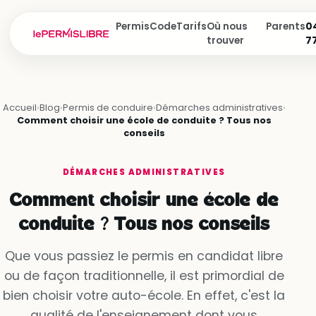
Permis
Code
Tarifs
Où nous
Parents
04
trouver
7
Accueil
›
Blog
›
Permis de conduire
›
Démarches administratives
›
Comment choisir une école de conduite ? Tous nos
conseils
DÉMARCHES ADMINISTRATIVES
Comment choisir une école de
conduite ? Tous nos conseils
Que vous passiez le permis en candidat libre
ou de façon traditionnelle, il est primordial de
bien choisir votre auto-école. En effet, c'est la
qualité de l'enseignement dont vous