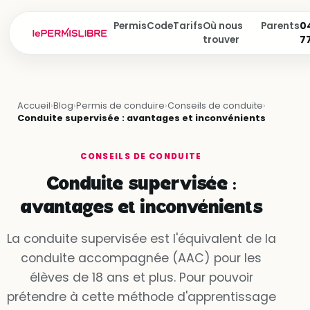
Permis
Code
Tarifs
Où nous
Parents
04
trouver
7
Accueil
›
Blog
›
Permis de conduire
›
Conseils de conduite
›
Conduite supervisée : avantages et inconvénients
CONSEILS DE CONDUITE
Conduite supervisée :
avantages et inconvénients
La conduite supervisée est l'équivalent de la
conduite accompagnée (AAC) pour les
élèves de 18 ans et plus. Pour pouvoir
prétendre à cette méthode d'apprentissage