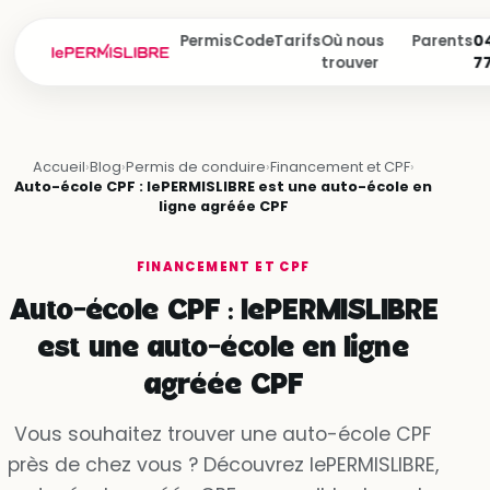
Permis
Code
Tarifs
Où nous
Parents
04
trouver
7
Accueil
›
Blog
›
Permis de conduire
›
Financement et CPF
›
Auto-école CPF : lePERMISLIBRE est une auto-école en
ligne agréée CPF
FINANCEMENT ET CPF
Auto-école CPF : lePERMISLIBRE
est une auto-école en ligne
agréée CPF
Vous souhaitez trouver une auto-école CPF
près de chez vous ? Découvrez lePERMISLIBRE,