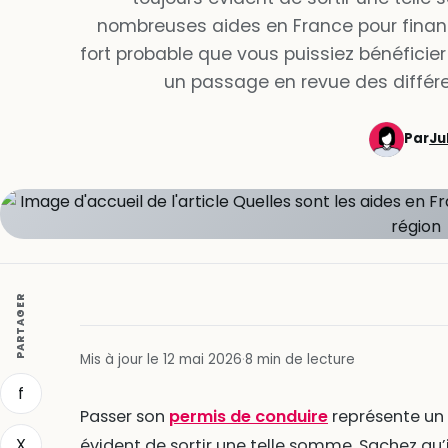
nombreuses aides en France pour finance
fort probable que vous puissiez bénéficier
un passage en revue des différ
Par
Ju
PARTAGER
Mis à jour le 12 mai 2026
·
8 min de lecture
f
Passer son
permis de conduire
représente un c
X
évident de sortir une telle somme. Sachez qu’