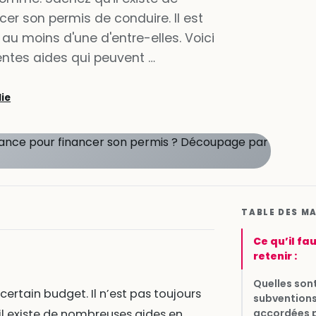
r son permis de conduire. Il est
 au moins d'une d'entre-elles. Voici
entes aides qui peuvent …
lie
TABLE DES M
Ce qu’il fa
retenir :
Quelles sont
ertain budget. Il n’est pas toujours
subvention
accordées p
il existe de nombreuses aides en