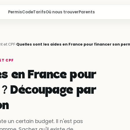
Permis
Code
Tarifs
Où nous trouver
Parents
t et CPF
›
Quelles sont les aides en France pour financer son pe
ET CPF
es en France pour
 ? Découpage par
on
e un certain budget. Il n'est pas
 somme. Sachez qu'il existe de