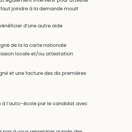
ut également intervenir pour attester
l faut joindre à la demande moult
bénéficier d’une autre aide
é de la la carte nationale
mission locale et/ou attestation
gné et une facture des dix premières
 à l’auto-école par le candidat avec
ez pas à vous renseigner auprès des