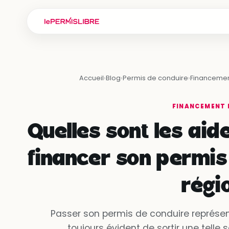
Accueil
›
Blog
›
Permis de conduire
›
Financemen
FINANCEMENT 
Quelles sont les aid
financer son permis
régi
Passer son permis de conduire représent
toujours évident de sortir une telle