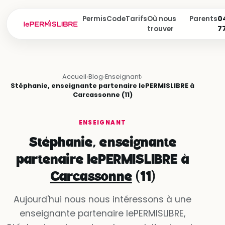
Permis
Code
Tarifs
Où nous
Parents
04
trouver
7
Accueil
›
Blog
›
Enseignant
›
Stéphanie, enseignante partenaire lePERMISLIBRE à
Carcassonne (11)
ENSEIGNANT
Stéphanie, enseignante
partenaire lePERMISLIBRE à
Carcassonne
(11)
Aujourd'hui nous nous intéressons à une
enseignante partenaire lePERMISLIBRE,