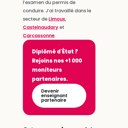
l’examen du permis de
conduire. J’ai travaillé dans le
secteur de
Limoux
,
Castelnaudary
et
Carcassonne
.
Diplômé d'État ?
Rejoins nos +1 000
moniteurs
partenaires.
Devenir
enseignant
partenaire