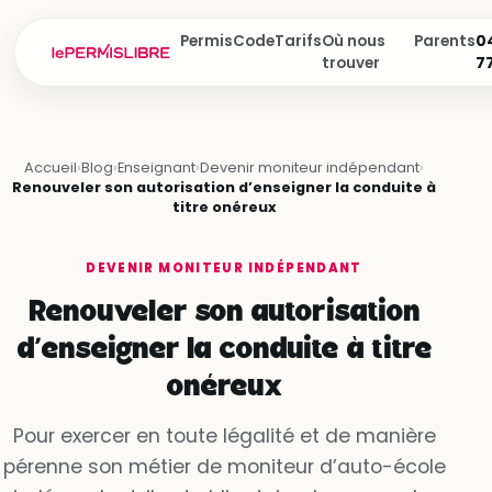
Permis
Code
Tarifs
Où nous
Parents
04
trouver
7
Accueil
›
Blog
›
Enseignant
›
Devenir moniteur indépendant
›
Renouveler son autorisation d’enseigner la conduite à
titre onéreux
DEVENIR MONITEUR INDÉPENDANT
Renouveler son autorisation
d’enseigner la conduite à titre
onéreux
Pour exercer en toute légalité et de manière
pérenne son métier de moniteur d’auto-école