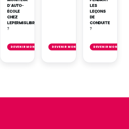
PENDANT
MONITEUR
LES
D’AUTO-
LEÇONS
ÉCOLE
DE
CHEZ
CONDUITE
LEPERMISLIBRE
?
?
Lire
Lire
l'article
l'artic
DEVENIR MONITEUR INDÉPENDANT
DEVENIR MONITEUR INDÉPENDANT
DEVENIR MONITEUR
→
→