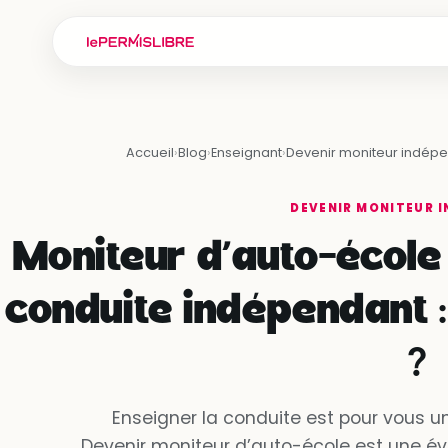
Accueil
›
Blog
›
Enseignant
›
Devenir moniteur indép
DEVENIR MONITEUR 
Moniteur d’auto-école 
conduite indépendant :
?
Enseigner la conduite est pour vous un
Devenir moniteur d’auto-école est une év