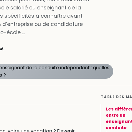
cole salarié ou enseignant de la
s spécificités à connaître avant
 d’entreprise ou de candidature
to-école …
oé
TABLE DES M
Les différ
entre un
enseignant
conduite
on, voire une vocation ? Devenir