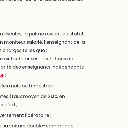
u fiscales, la palme revient au statut
n moniteur salarié, l’enseignant de la
 charges telles que :
uvoir facturer ses prestations de
majorité des enseignants indépendants
se
;
 les mois ou trimestres ;
ntes (taux moyen de 21,1% en
 année) ;
versement libératoire ;
 de sa voiture double-commande ;