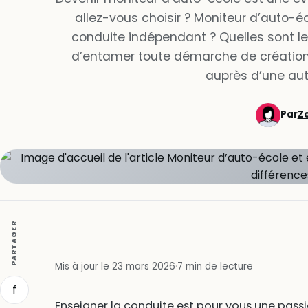
allez-vous choisir ? Moniteur d’auto-é
conduite indépendant ? Quelles sont le
d’entamer toute démarche de création
auprès d’une au
Par
Z
PARTAGER
Mis à jour le 23 mars 2026
·
7 min de lecture
f
Enseigner la conduite est pour vous une passi