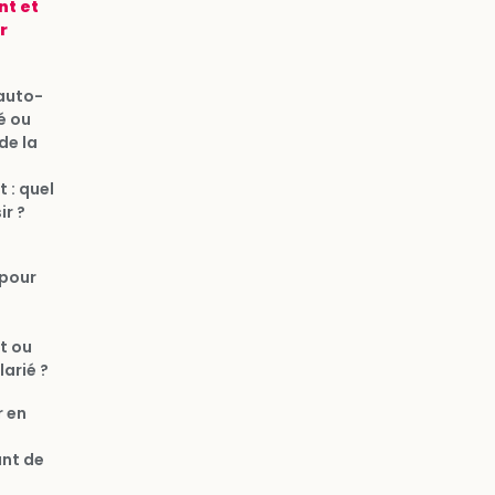
t et
r
auto-
é ou
de la
 : quel
ir ?
pour
t ou
arié ?
r en
nt de