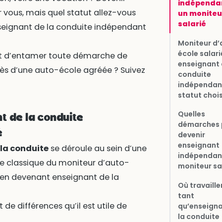
indépendan
vous, mais quel statut allez-vous
un moniteu
salarié
nseignant de la conduite indépendant
Moniteur d’
école salari
ant d’entamer toute démarche de
enseignant 
rès d’une auto-école agréée ? Suivez
conduite
indépendant
statut chois
Quelles
t de la conduite
démarches 
é
devenir
enseignant
la conduite
se déroule au sein d’une
indépendan
ie classique du moniteur d’auto-
moniteur sal
e en devenant enseignant de la
Où travaille
tant
 de différences qu’il est utile de
qu’enseigna
la conduite