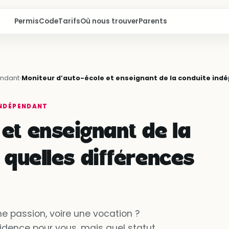
Permis
Code
Tarifs
Où nous trouver
Parents
endant
›
Moniteur d’auto-école et enseignant de la conduite indé
INDÉPENDANT
et enseignant de la
 quelles différences
e passion, voire une vocation ?
idence pour vous, mais quel statut