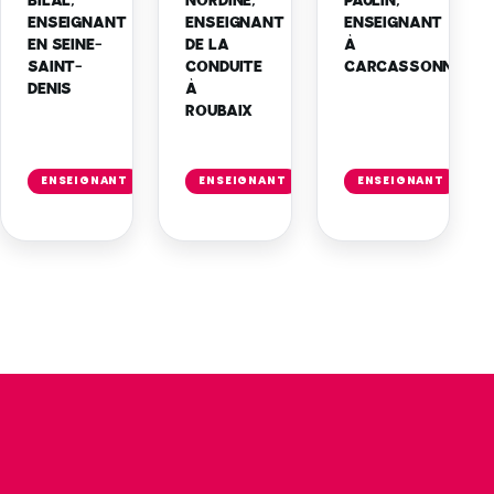
BILAL,
NORDINE,
PAULIN,
ENSEIGNANT
ENSEIGNANT
ENSEIGNANT
EN SEINE-
DE LA
À
SAINT-
CONDUITE
CARCASSONNE
DENIS
À
ROUBAIX
Lire
Lire
Lire
l'article
l'article
l'art
ENSEIGNANT
ENSEIGNANT
ENSEIGNANT
→
→
→