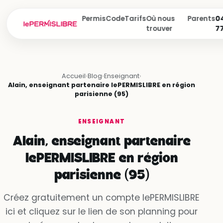
Permis
Code
Tarifs
Où nous
Parents
04
trouver
7
Accueil
›
Blog
›
Enseignant
›
Alain, enseignant partenaire lePERMISLIBRE en région
parisienne (95)
ENSEIGNANT
Alain, enseignant partenaire
lePERMISLIBRE en région
parisienne (95)
Créez gratuitement un compte lePERMISLIBRE
ici et cliquez sur le lien de son planning pour