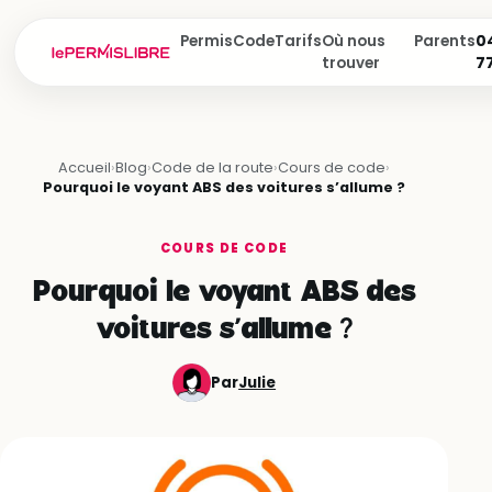
Permis
Code
Tarifs
Où nous
Parents
04
trouver
7
Accueil
›
Blog
›
Code de la route
›
Cours de code
›
Pourquoi le voyant ABS des voitures s’allume ?
COURS DE CODE
Pourquoi le voyant ABS des
voitures s’allume ?
Par
Julie