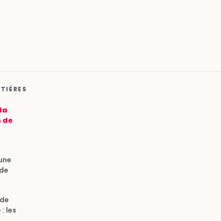
ATIÈRES
la
 de
une
 de
 de
: les