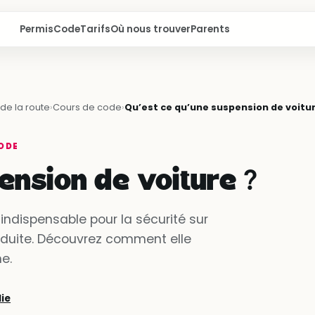
Permis
Code
Tarifs
Où nous trouver
Parents
de la route
›
Cours de code
›
Qu’est ce qu’une suspension de voitur
ODE
ension de voiture ?
indispensable pour la sécurité sur
onduite. Découvrez comment elle
e.
lie