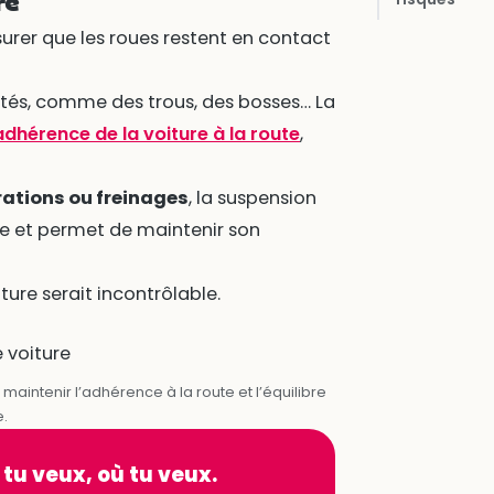
re
surer que les roues restent en contact
rités, comme des trous, des bosses… La
adhérence de la voiture à la route
,
rations ou freinages
, la suspension
le et permet de maintenir son
iture serait incontrôlable.
maintenir l’adhérence à la route et l’équilibre
e.
 tu veux, où tu veux.