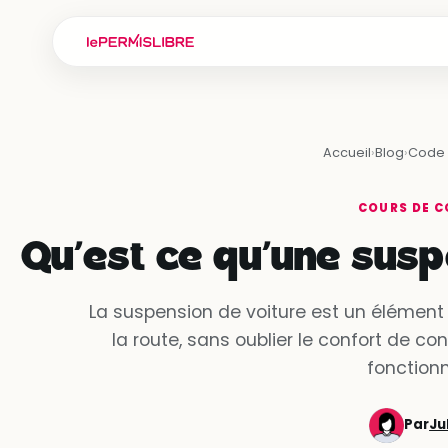
Accueil
›
Blog
›
Code 
COURS DE C
Qu’est ce qu’une susp
La suspension de voiture est un élément 
la route, sans oublier le confort de c
fonctionn
Par
Ju