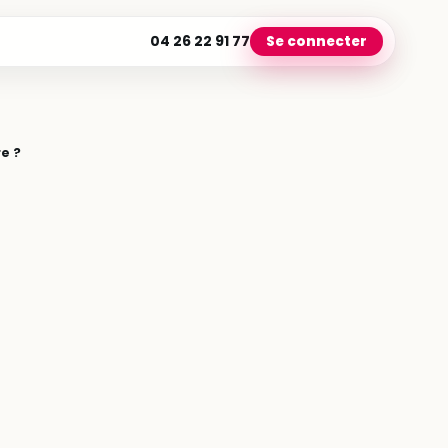
04 26 22 91 77
Se connecter
e ?