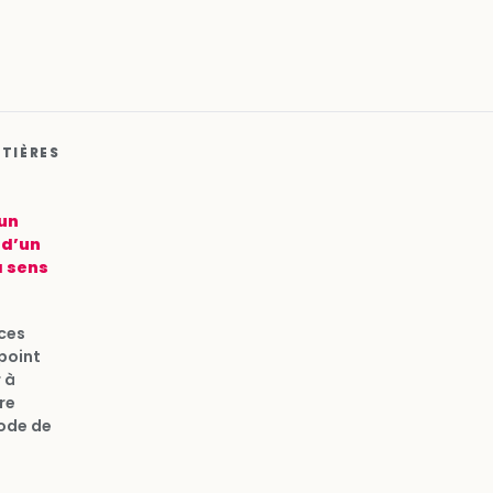
ATIÈRES
 un
 d’un
à sens
nces
point
 à
re
code de