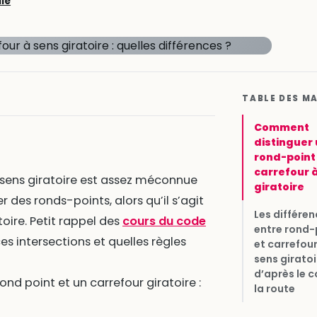
lie
TABLE DES M
Comment
distinguer
rond-point
carrefour 
à sens giratoire est assez méconnue
giratoire
des ronds-points, alors qu’il s’agit
Les différe
oire. Petit rappel des
cours du code
entre rond-
s intersections et quelles règles
et carrefour
sens giratoi
d’après le 
rond point et un carrefour giratoire :
la route