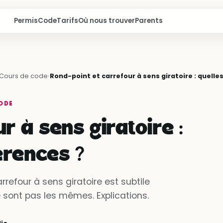
Permis
Code
Tarifs
Où nous trouver
Parents
Cours de code
›
Rond-point et carrefour à sens giratoire : quelle
ODE
r à sens giratoire :
érences ?
rrefour à sens giratoire est subtile
e sont pas les mêmes. Explications.