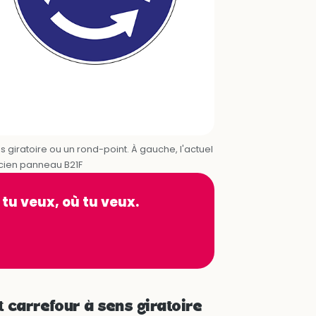
 giratoire ou un rond-point. À gauche, l'actuel
ncien panneau B21F
 tu veux, où tu veux.
t carrefour à sens giratoire