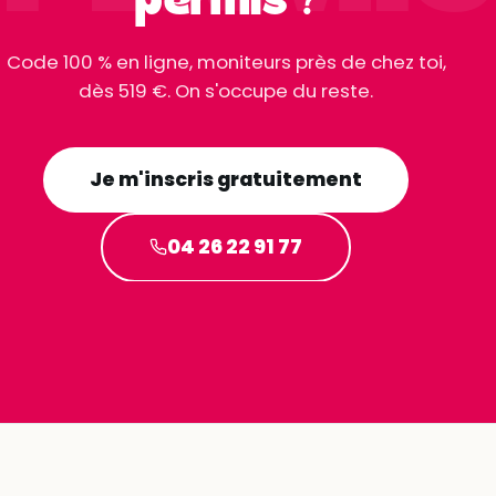
permis ?
Code 100 % en ligne, moniteurs près de chez toi,
dès 519 €. On s'occupe du reste.
Je m'inscris gratuitement
04 26 22 91 77