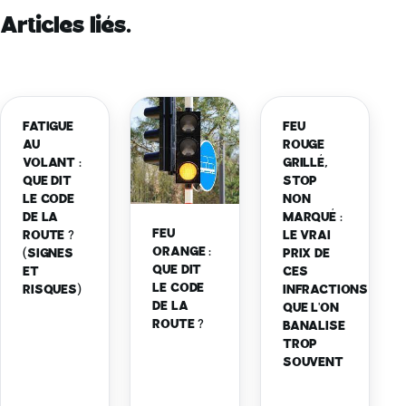
Articles liés.
FATIGUE
FEU
AU
ROUGE
VOLANT :
GRILLÉ,
QUE DIT
STOP
LE CODE
NON
DE LA
MARQUÉ :
FEU
ROUTE ?
LE VRAI
ORANGE :
(SIGNES
PRIX DE
QUE DIT
ET
CES
LE CODE
RISQUES)
INFRACTIONS
DE LA
QUE L'ON
ROUTE ?
BANALISE
TROP
SOUVENT
Lire
Lire
Li