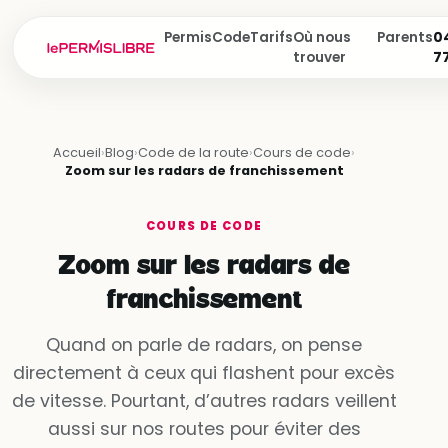
Permis
Code
Tarifs
Où nous
Parents
04
trouver
7
Accueil
›
Blog
›
Code de la route
›
Cours de code
›
Zoom sur les radars de franchissement
COURS DE CODE
Zoom sur les radars de
franchissement
Quand on parle de radars, on pense
directement à ceux qui flashent pour excès
de vitesse. Pourtant, d’autres radars veillent
aussi sur nos routes pour éviter des