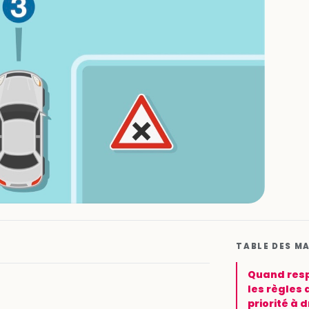
TABLE DES M
Quand res
les règles 
priorité à d