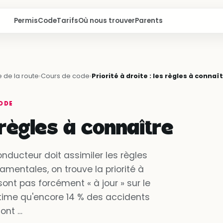
Permis
Code
Tarifs
Où nous trouver
Parents
 de la route
›
Cours de code
›
Priorité à droite : les règles à connaî
ODE
s règles à connaître
onducteur doit assimiler les règles
amentales, on trouve la priorité à
sont pas forcément « à jour » sur le
estime qu'encore 14 % des accidents
sont …