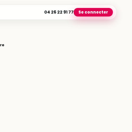
04 26 22 91 77
Se connecter
tre