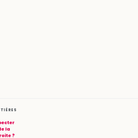
ATIÈRES
pecter
de la
roite ?