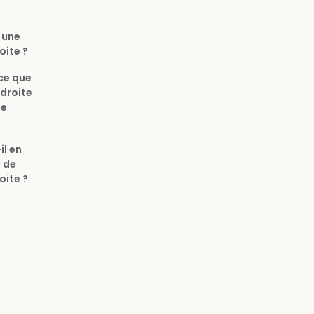
 une
oite ?
ce que
 droite
ue
il en
s de
oite ?