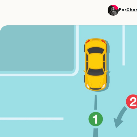
Par
Char