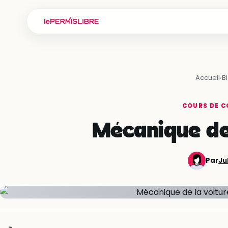
Accueil
›
B
COURS DE C
Mécanique de 
Par
Ju