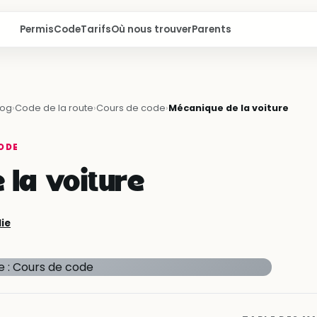
Permis
Code
Tarifs
Où nous trouver
Parents
log
›
Code de la route
›
Cours de code
›
Mécanique de la voiture
ODE
la voiture
lie