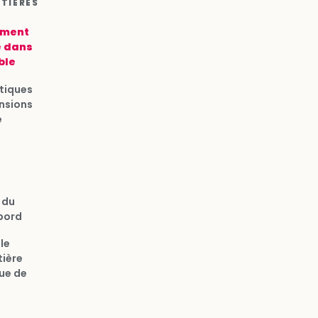
ATIÈRES
ement
e dans
ble
tiques
ensions
e
 du
bord
le
ière
ue de