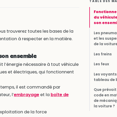
TABLE DES M
Fonctionn
du véhicul
son ensem
ous trouverez toutes les bases de la
Les pneuma
et les susp
ntation à respecter en la matière.
de la voitur
Les freins
 son ensemble
Les feux
t l’énergie nécessaire à tout véhicule
ues et électriques, qui fonctionnent
Les voyants
tableau de 
 temps, il est commandé par
Que prévoit 
eur, l’
embrayage
et la
boîte de
code en mat
de mécaniq
la voiture ?
xploitation de la force