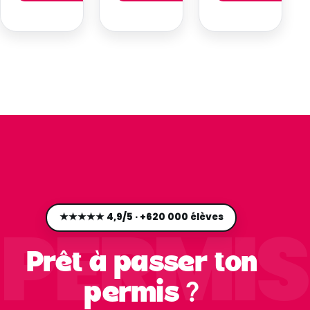
→
→
PERMIS
★★★★★ 4,9/5 · +620 000 élèves
Prêt à passer ton
permis ?