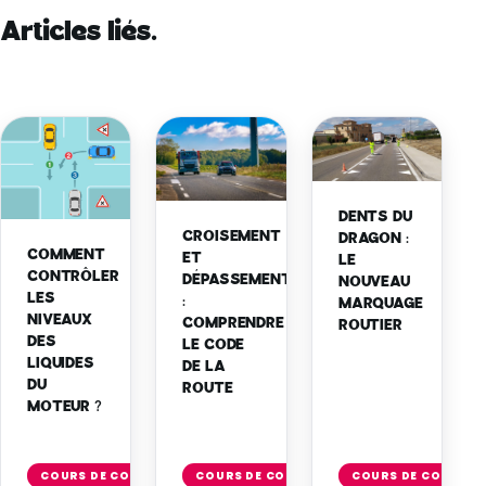
Articles liés.
DENTS DU
CROISEMENT
DRAGON :
COMMENT
ET
LE
CONTRÔLER
DÉPASSEMENT
NOUVEAU
LES
:
MARQUAGE
NIVEAUX
COMPRENDRE
ROUTIER
DES
LE CODE
LIQUIDES
DE LA
DU
ROUTE
MOTEUR ?
Lire
Lire
Li
l'article
l'article
l'
COURS DE CODE
COURS DE CODE
COURS DE CODE