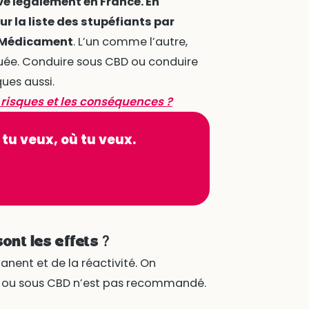
uve légalement en France. En
sur la liste des stupéfiants par
u Médicament
. L’un comme l’autre,
uée. Conduire sous CBD ou conduire
ques aussi.
s risques et les conséquences ?
 tu veux, où tu veux.
ont les effets ?
nent et de la réactivité. On
 ou sous CBD n’est pas recommandé.