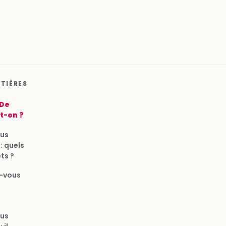
ATIÈRES
 De
t-on ?
ous
: quels
ets ?
z-vous
ous