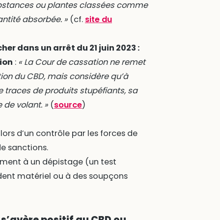
substances ou plantes classées comme
uantité absorbée. »
(cf.
site du
her dans un arrêt du 21 juin 2023 :
ion
:
« La Cour de cassation ne remet
tion du CBD, mais considère qu’à
 traces de produits stupéfiants, sa
de volant. »
(
source
)
lors d’un contrôle par les forces de
e sanctions.
ement à un dépistage (un test
ident matériel ou à des soupçons
 s’avère positif au CBD ou