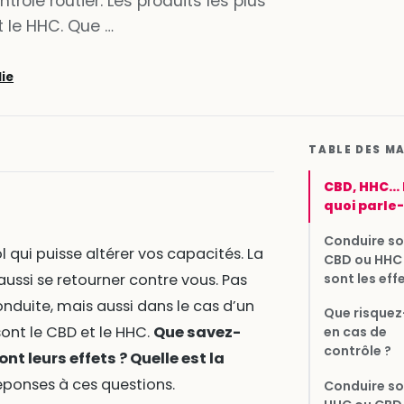
rôle routier. Les produits les plus
 le HHC. Que …
lie
TABLE DES M
CBD, HHC…
quoi parle-
Conduire s
ol qui puisse altérer vos capacités. La
CBD ou HHC 
sont les eff
ssi se retourner contre vous. Pas
onduite, mais aussi dans le cas d’un
Que risque
sont le CBD et le HHC.
Que savez-
en cas de
contrôle ?
t leurs effets ? Quelle est la
réponses à ces questions.
Conduire s