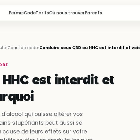
Permis
Code
Tarifs
Où nous trouver
Parents
ute
›
Cours de code
›
Conduire sous CBD ou HHC est interdit et voi
ODE
HHC est interdit et
urquoi
n d'alcool qui puisse altérer vos
ins stupéfiants peut aussi se
 cause de leurs effets sur votre