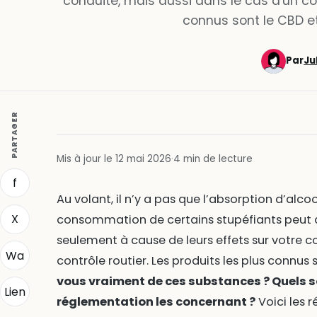
conduite, mais aussi dans le cas d'un cont
connus sont le CBD et
Par
Ju
PARTAGER
Mis à jour le 12 mai 2026
·
4 min de lecture
f
Au volant, il n’y a pas que l’absorption d’alco
X
consommation de certains stupéfiants peut au
seulement à cause de leurs effets sur votre c
Wa
contrôle routier. Les produits les plus connus 
vous vraiment de ces substances ? Quels son
Lien
réglementation les concernant ?
Voici les 