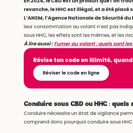
En 2024, le CBD est un produit que l’on tro
revanche, le HHC est illégal, et a été placé 
L’ANSM, l’Agence Nationale de Sécurité d
leur consommation au volant n’est pas indiq
sous HHC, les effets sont les mêmes, et les ris
À lire aussi :
Fumer au volant : quels sont le
Révise ton code en illimité, quand
Réviser le code en ligne
Conduire sous CBD ou HHC : quels s
Conduire nécessite un état de vigilance perma
comprend donc pourquoi conduire sous HHC