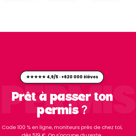
PERMIS
★★★★★ 4,9/5 · +620 000 élèves
Prêt à passer ton
permis ?
Code 100 % en ligne, moniteurs près de chez toi,
dès 519 €. On s'occupe du reste.