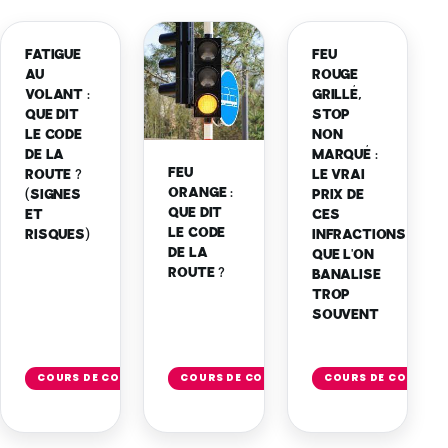
FATIGUE
FEU
AU
ROUGE
VOLANT :
GRILLÉ,
QUE DIT
STOP
LE CODE
NON
DE LA
MARQUÉ :
FEU
ROUTE ?
LE VRAI
ORANGE :
(SIGNES
PRIX DE
QUE DIT
ET
CES
LE CODE
RISQUES)
INFRACTIONS
DE LA
QUE L'ON
ROUTE ?
BANALISE
TROP
SOUVENT
Lire
Lire
Li
l'article
l'article
l'
COURS DE CODE
COURS DE CODE
COURS DE CODE
→
→