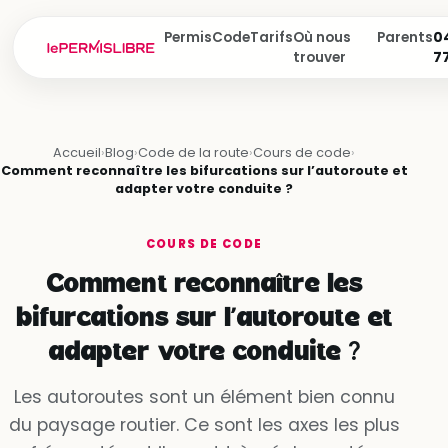
Permis
Code
Tarifs
Où nous
Parents
04
trouver
7
Accueil
›
Blog
›
Code de la route
›
Cours de code
›
Comment reconnaître les bifurcations sur l’autoroute et
adapter votre conduite ?
COURS DE CODE
Comment reconnaître les
bifurcations sur l’autoroute et
adapter votre conduite ?
Les autoroutes sont un élément bien connu
du paysage routier. Ce sont les axes les plus