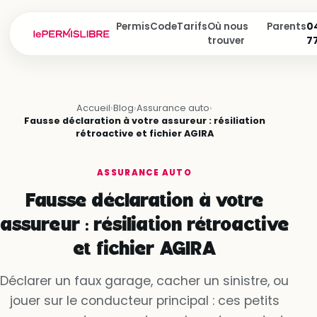
Permis
Code
Tarifs
Où nous
Parents
04
trouver
7
Accueil
›
Blog
›
Assurance auto
›
Fausse déclaration à votre assureur : résiliation
rétroactive et fichier AGIRA
ASSURANCE AUTO
Fausse déclaration à votre
assureur : résiliation rétroactive
et fichier AGIRA
Déclarer un faux garage, cacher un sinistre, ou
jouer sur le conducteur principal : ces petits