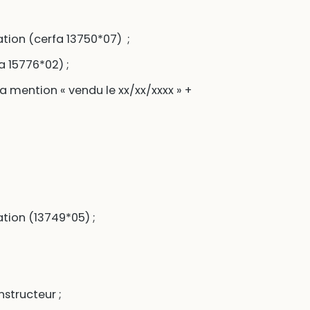
ation (cerfa 13750*07) ;
a 15776*02) ;
la mention « vendu le xx/xx/xxxx » +
ation (13749*05) ;
nstructeur ;