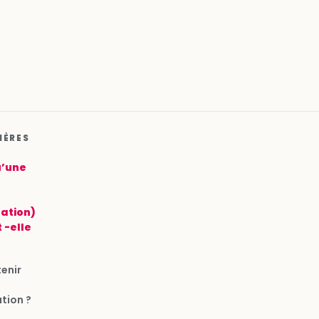
IÈRES
u’une
ation)
 -elle
enir
tion ?