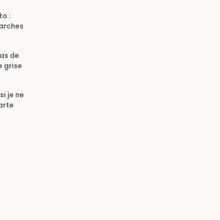
o :
arches
cas de
e grise
si je ne
arte