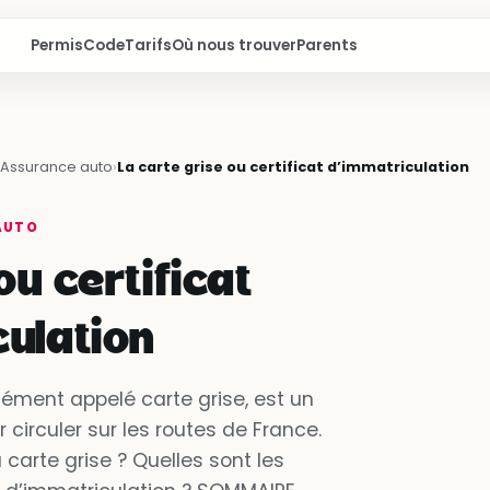
Permis
Code
Tarifs
Où nous trouver
Parents
Assurance auto
›
La carte grise ou certificat d’immatriculation
AUTO
ou certificat
ulation
ément appelé carte grise, est un
circuler sur les routes de France.
a carte grise ? Quelles sont les