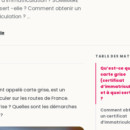
t d’immatriculation ? SOMMAIRE
 sert -elle ? Comment obtenir un
iculation ? …
lie
TABLE DES MAT
Qu’est-ce q
carte grise
(certificat
d’immatricul
 appelé carte grise, est un
et à quoi sert
ler sur les routes de France.
?
grise ? Quelles sont les démarches
Comment obt
 ?
un certificat
d’immatricula